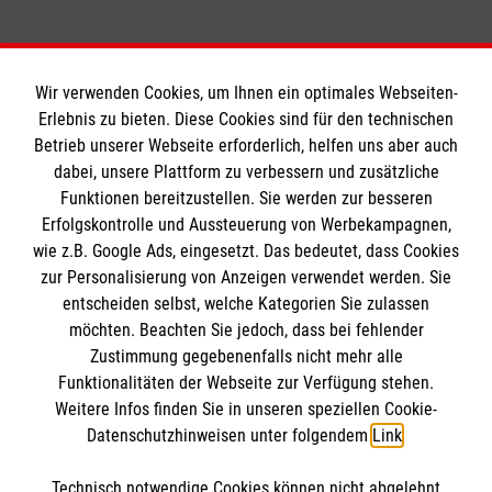
Wir verwenden Cookies, um Ihnen ein optimales Webseiten-
Erlebnis zu bieten. Diese Cookies sind für den technischen
Der Malteser Hilfsdienst e. V. ist als eingetragene
Betrieb unserer Webseite erforderlich, helfen uns aber auch
gemeinnützige Organisation von der Körperschaft- und
dabei, unsere Plattform zu verbessern und zusätzliche
Gewerbesteuer befreit.
Funktionen bereitzustellen. Sie werden zur besseren
Erfolgskontrolle und Aussteuerung von Werbekampagnen,
wie z.B. Google Ads, eingesetzt. Das bedeutet, dass Cookies
Informationen
zur Personalisierung von Anzeigen verwendet werden. Sie
entscheiden selbst, welche Kategorien Sie zulassen
möchten. Beachten Sie jedoch, dass bei fehlender
A-Z
Zustimmung gegebenenfalls nicht mehr alle
Funktionalitäten der Webseite zur Verfügung stehen.
Presse
Die Malteser
Weitere Infos finden Sie in unseren speziellen Cookie-
Impressum
Datenschutzhinweisen unter folgendem
Link
.
Datenschutz
Malteser im Erzbistum Bamberg
Barrierefreiheit
Technisch notwendige Cookies können nicht abgelehnt