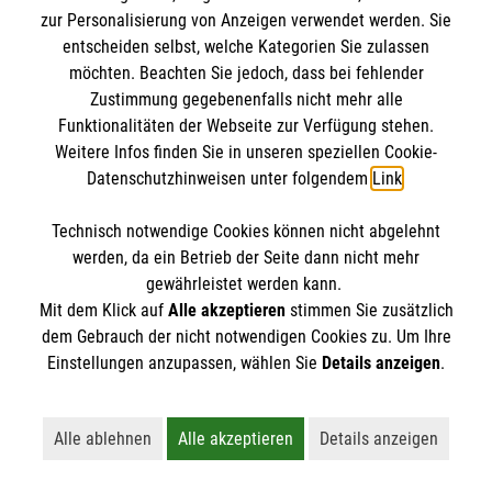
zur Personalisierung von Anzeigen verwendet werden. Sie
Ein Feuerwerk an Herzenswärme - auch
entscheiden selbst, welche Kategorien Sie zulassen
für die Bamberger Pilgerinnen und Pilger
möchten. Beachten Sie jedoch, dass bei fehlender
in Rom
Zustimmung gegebenenfalls nicht mehr alle
Funktionalitäten der Webseite zur Verfügung stehen.
Weitere Infos finden Sie in unseren speziellen Cookie-
Kategorie:
Malteser in Bamberg,
Diözese,
Datenschutzhinweisen unter folgendem
Link
.
Veranstaltungen
Technisch notwendige Cookies können nicht abgelehnt
werden, da ein Betrieb der Seite dann nicht mehr
gewährleistet werden kann.
Mit dem Klick auf
Alle akzeptieren
stimmen Sie zusätzlich
dem Gebrauch der nicht notwendigen Cookies zu. Um Ihre
Weitere News laden
Einstellungen anzupassen, wählen Sie
Details anzeigen
.
Alle ablehnen
Alle akzeptieren
Details anzeigen
Lehnt alle nicht-essentiellen Cookies ab
Akzeptiert alle Cookies einschließl
Öffnet detaillie
Der Malteser Hilfsdienst e. V. ist als eingetragene