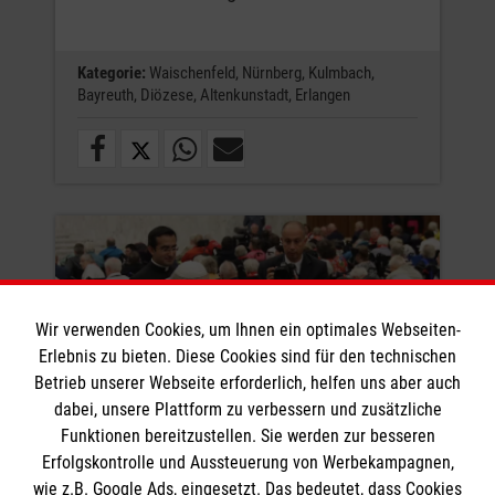
Kategorie:
Waischenfeld,
Nürnberg,
Kulmbach,
Bayreuth,
Diözese,
Altenkunstadt,
Erlangen
Wir verwenden Cookies, um Ihnen ein optimales Webseiten-
Erlebnis zu bieten. Diese Cookies sind für den technischen
Betrieb unserer Webseite erforderlich, helfen uns aber auch
dabei, unsere Plattform zu verbessern und zusätzliche
Funktionen bereitzustellen. Sie werden zur besseren
Erfolgskontrolle und Aussteuerung von Werbekampagnen,
Begegnung mit Papst Leo XIV.
wie z.B. Google Ads, eingesetzt. Das bedeutet, dass Cookies