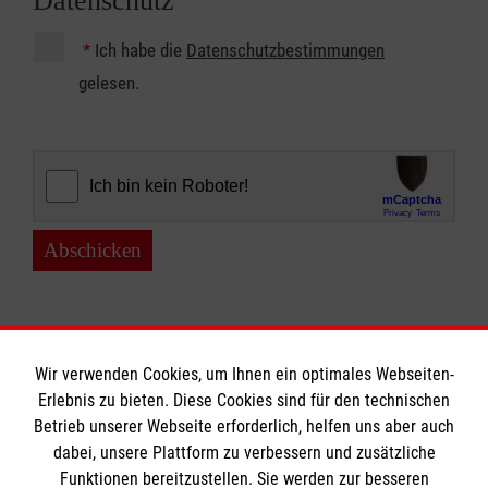
Datenschutz
*
Ich habe die
Datenschutzbestimmungen
gelesen.
Abschicken
Wir verwenden Cookies, um Ihnen ein optimales Webseiten-
Erlebnis zu bieten. Diese Cookies sind für den technischen
Der Malteser Hilfsdienst e. V. ist als eingetragene
Betrieb unserer Webseite erforderlich, helfen uns aber auch
gemeinnützige Organisation von der Körperschaft- und
dabei, unsere Plattform zu verbessern und zusätzliche
Gewerbesteuer befreit.
Funktionen bereitzustellen. Sie werden zur besseren