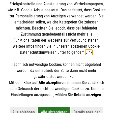
Erfolgskontrolle und Aussteuerung von Werbekampagnen,
wie z.B. Google Ads, eingesetzt. Das bedeutet, dass Cookies
Informationen
zur Personalisierung von Anzeigen verwendet werden. Sie
entscheiden selbst, welche Kategorien Sie zulassen
möchten. Beachten Sie jedoch, dass bei fehlender
A-Z
Zustimmung gegebenenfalls nicht mehr alle
Funktionalitäten der Webseite zur Verfügung stehen.
Presse
Die Malteser
Weitere Infos finden Sie in unseren speziellen Cookie-
Impressum
Datenschutzhinweisen unter folgendem
Link
.
Datenschutz
Malteser im Erzbistum Bamberg
Barrierefreiheit
Technisch notwendige Cookies können nicht abgelehnt
Malteser in Deutschland
Spendenkonto
werden, da ein Betrieb der Seite dann nicht mehr
Kontakt
gewährleistet werden kann.
Malteserorden
Mit dem Klick auf
Alle akzeptieren
stimmen Sie zusätzlich
Sharepoint
dem Gebrauch der nicht notwendigen Cookies zu. Um Ihre
Empfänger: Malteser Hilfsdienst e.V.
Einstellungen anzupassen, wählen Sie
Details anzeigen
.
Bank: Pax-Bank
So finden Sie uns
IBAN: DE6037 0601 2012 0120 3089
Alle ablehnen
Alle akzeptieren
Details anzeigen
BIC: GENODED1PA7