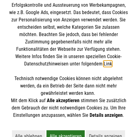
Erfolgskontrolle und Aussteuerung von Werbekampagnen,
Impressum
9 Unterrichtseinheiten à 45 Minuten
wie z.B. Google Ads, eingesetzt. Das bedeutet, dass Cookies
Datenschutz
Die Malteser
zur Personalisierung von Anzeigen verwendet werden. Sie
Barrierefreiheit
Jetzt Kurs buchen: Erste-Hilfe in
entscheiden selbst, welche Kategorien Sie zulassen
Bildungseinrichtungen
Kontakt
möchten. Beachten Sie jedoch, dass bei fehlender
Malteser in Deutschland
Zustimmung gegebenenfalls nicht mehr alle
Malteserorden
Funktionalitäten der Webseite zur Verfügung stehen.
Spendenkonto
Weitere Infos finden Sie in unseren speziellen Cookie-
Sharepoint
Datenschutzhinweisen unter folgendem
Link
.
Empfänger: Malteser Hilfsdienst e.V.
Technisch notwendige Cookies können nicht abgelehnt
Bank: Pax-Bank für Kirche und Caritas eG
So finden Sie uns
werden, da ein Betrieb der Seite dann nicht mehr
IBAN: DE26 3706 0120 1201 2260 11
gewährleistet werden kann.
Mit dem Klick auf
Alle akzeptieren
stimmen Sie zusätzlich
BIC: GENODED1PA7
Alte Poststraße 1A
dem Gebrauch der nicht notwendigen Cookies zu. Um Ihre
Der Malteser Hilfsdienst e.V. ist als eingetragene
Einstellungen anzupassen, wählen Sie
Details anzeigen
.
09456 Annaberg-Buchholz
gemeinnützige Organisation von der Körperschaft- und
Telefon: 03733 24060
Gewerbesteuer befreit.
Email:
jana.hering@malteser.org
Alle ablehnen
Alle akzeptieren
Details anzeigen