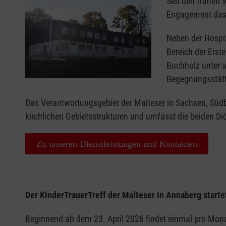
Seit den frühen 
Engagement das S
Neben der Hospiz
Bereich der Erst
Buchholz unter 
Begegnungsstätt
Das Verantwortungsgebiet der Malteser in Sachsen, Südb
kirchlichen Gebietsstrukturen und umfasst die beiden D
Zu unseren Dienstleistungen und Kontakten
Der KinderTrauerTreff der Malteser in Annaberg start
Beginnend ab dem 23. April 2026 findet einmal pro Monat