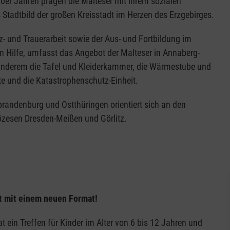
90er Jahren prägen die Malteser mit ihrem sozialen
tadtbild der großen Kreisstadt im Herzen des Erzgebirges.
- und Trauerarbeit sowie der Aus- und Fortbildung im
en Hilfe, umfasst das Angebot der Malteser in Annaberg-
anderem die Tafel und Kleiderkammer, die Wärmestube und
e und die Katastrophenschutz-Einheit.
randenburg und Ostthüringen orientiert sich an den
iözesen Dresden-Meißen und Görlitz.
et mit einem neuen Format!
 ein Treffen für Kinder im Alter von 6 bis 12 Jahren und