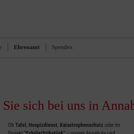
e
Ehrenamt
Spenden
Sie sich bei uns in Ann
Ob
Tafel
,
Hospizdienst
,
Katastrophenschutz
oder im
Projekt
"Schülerfrühstück"
– unsere Angebote und