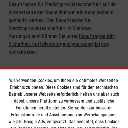
Beauftragten für Medizinproduktesicherheit auf der
einem Café bei Kaffee und Kuchen in gemütlicher
Internetseite der Gesundheitseinrichtung bekannt
Runde zu Klönen. Nach der Heimfahrt helfen die
gemacht werden. Den Beauftragten für
Malteser gerne dabei, die Waren ins Haus zu tragen.
Medizinproduktesicherheit im Malteser
Rettungsdienst können Sie unter
Beauftragter.MP-
Sicherheit.Notfallvorsorge(at)malteser(dot)org
kontaktieren.
Wir verwenden Cookies, um Ihnen ein optimales Webseiten-
Erlebnis zu bieten. Diese Cookies sind für den technischen
Betrieb unserer Webseite erforderlich, helfen uns aber auch
Informationen
dabei, unsere Plattform zu verbessern und zusätzliche
Funktionen bereitzustellen. Sie werden zur besseren
Erfolgskontrolle und Aussteuerung von Werbekampagnen,
Impressum
wie z.B. Google Ads, eingesetzt. Das bedeutet, dass Cookies
Datenschutz
Die Malteser