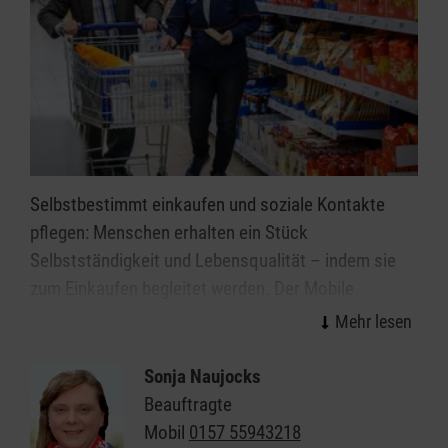
Selbstbestimmt einkaufen und soziale Kontakte
pflegen: Menschen erhalten ein Stück
Selbstständigkeit und Lebensqualität – indem sie
zum Einkaufen begleitet werden. Der Mobile
Einkaufswagen richtet sich an ältere Menschen und
Menschen mit Behinderungen, die nicht (mehr)
selbst Auto fahren. Menschen, die die Hilfe von
Sonja Naujocks
Angehörigen und Nachbarn nicht durchgängig in
Beauftragte
Anspruch nehmen wollen.
Mobil
0157 55943218