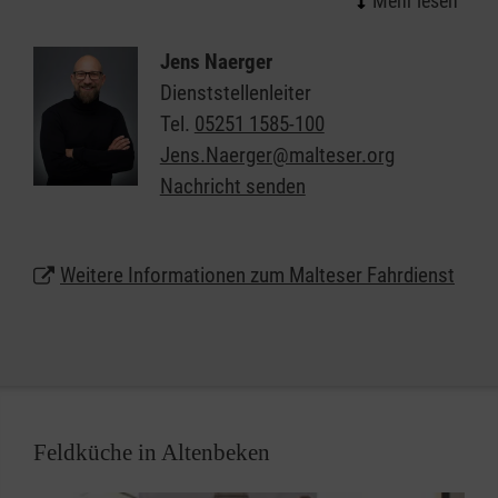
Freunden - die Malteser bringen Sie hin.
Jens Naerger
Bei uns steht die freundliche und zuverlässige
Dienststellenleiter
Beförderung und die umfassende Betreuung der
Tel.
05251 1585-100
Fahrgäste im Vordergrund - vor, während und nach
Jens.Naerger@malteser.org
der Fahrt in Altenbeken und Umgebung.
Nachricht senden
Über die reine Personenbeförderung hinaus
unterstützen die Malteser Sie gerne auch bei der
Weitere Informationen zum Malteser Fahrdienst
Antragstellung auf Kostenübernahme durch die
Krankenkasse oder das Sozialamt.
Feldküche in Altenbeken