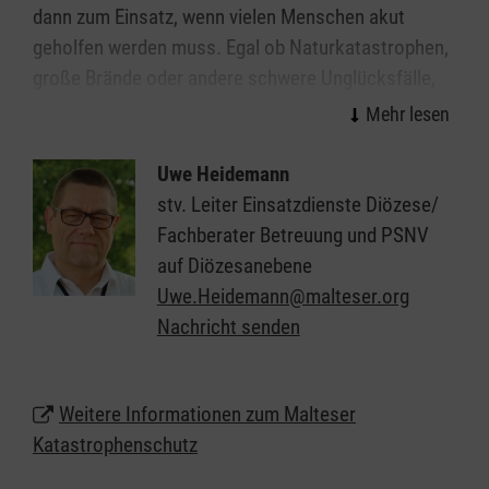
dann zum Einsatz, wenn vielen Menschen akut
geholfen werden muss. Egal ob Naturkatastrophen,
große Brände oder andere schwere Unglücksfälle,
die ehrenamtlichen Einsatzkräfte helfen bei allen
Ereignissen, in denen die Kräfte von Feuerwehr und
Rettungsdienst nicht ausreichen.
Uwe Heidemann
stv. Leiter Einsatzdienste Diözese/
Organisiert in einzelnen Einsatzgruppen sind unsere
Fachberater Betreuung und PSNV
Helferinnen und Helfer Spezialisten in den Bereichen
auf Diözesanebene
Sanitätsdienst, Technik, Betreuung und
Uwe.Heidemann@malteser.org
Kommunikation/Führung. In all diesen Bereichen
Nachricht senden
suchen wir immer Menschen, die im Fall der Fälle
bereit sind, sich für ihre Mitmenschen zu
engagieren.
Weitere Informationen zum Malteser
Katastrophenschutz