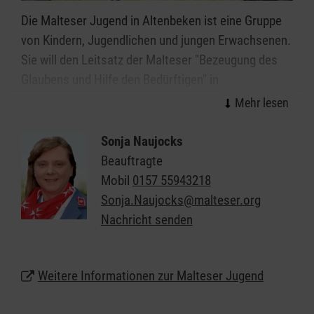
Die Malteser Jugend in Altenbeken ist eine Gruppe
von Kindern, Jugendlichen und jungen Erwachsenen.
Sie will den Leitsatz der Malteser "Bezeugung des
Glaubens und Hilfe den Bedürftigen" in
jugendgemäßer Weise umsetzen und für die ihr
anvertrauten Menschen erlebbar machen. Der
heranwachsende Mensch wird ganzheitlich
Sonja Naujocks
gefördert und gefordert. Durch vielfältige und
Beauftragte
zielgruppenorientierte Angebote wird die
Mobil
0157 55943218
Werteentwicklung des jungen Menschen geprägt:
Sonja.Naujocks@malteser.org
Verantwortungsbewusstsein, Hilfsbereitschaft,
Nachricht senden
Toleranz, Achtung und Respekt werden nicht nur
gelehrt, sondern gelebt.
Weitere Informationen zur Malteser Jugend
Als christlicher Jugendverband achtet die Malteser
Jugend jeden Menschen, unabhängig seiner