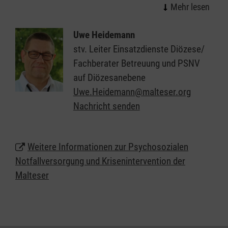
Notfallsituationen oder bei Unglücksfällen reichen
medizinische und technische Hilfeleistungen allein
oftmals nicht aus. Es handelt sich dabei nicht nur
Uwe Heidemann
um Unterstützung nach schwerwiegenden
stv. Leiter Einsatzdienste Diözese/
Ereignissen für die Bevölkerung in Altenbeken,
Fachberater Betreuung und PSNV
sondern auch um die gezielte Fürsorge für unsere
auf Diözesanebene
Helfenden und Mitarbeitenden.
Uwe.Heidemann@malteser.org
Nachricht senden
Weitere Informationen zur Psychosozialen
Notfallversorgung und Krisenintervention der
Malteser