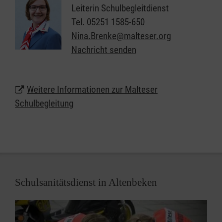
Leiterin Schulbegleitdienst
Diese Unterstützung geben wir ganz individuell, je
Tel.
05251 1585-650
nachdem was die Kinder und Jugendlichen
Nina.Brenke@malteser.org
brauchen, und im Einklang mit den Vorgaben der
Nachricht senden
Kostenträger.
Weitere Informationen zur Malteser
Schulbegleitung
Schulsanitätsdienst in Altenbeken