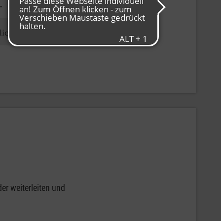
.
lich
er weiterleiten und