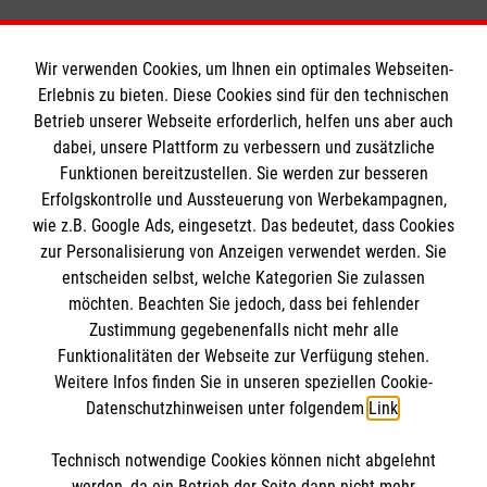
Wir verwenden Cookies, um Ihnen ein optimales Webseiten-
Erlebnis zu bieten. Diese Cookies sind für den technischen
Informationen
Betrieb unserer Webseite erforderlich, helfen uns aber auch
dabei, unsere Plattform zu verbessern und zusätzliche
Funktionen bereitzustellen. Sie werden zur besseren
Erfolgskontrolle und Aussteuerung von Werbekampagnen,
Impressum
wie z.B. Google Ads, eingesetzt. Das bedeutet, dass Cookies
Datenschutz
Die Malteser
zur Personalisierung von Anzeigen verwendet werden. Sie
Kontakt
entscheiden selbst, welche Kategorien Sie zulassen
Barrierefreiheit
möchten. Beachten Sie jedoch, dass bei fehlender
Malteser in Deutschland
Zustimmung gegebenenfalls nicht mehr alle
Malteserorden
Funktionalitäten der Webseite zur Verfügung stehen.
Spendenkonto
Weitere Infos finden Sie in unseren speziellen Cookie-
Sharepoint
Datenschutzhinweisen unter folgendem
Link
.
Empfänger: Malteser Hilfsdienst e.V.
Technisch notwendige Cookies können nicht abgelehnt
Bank: PAX Bank für Kirche und Caritas eG
So finden Sie uns
werden, da ein Betrieb der Seite dann nicht mehr