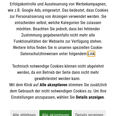
Erfolgskontrolle und Aussteuerung von Werbekampagnen,
Impressum
wie z.B. Google Ads, eingesetzt. Das bedeutet, dass Cookies
Datenschutz
Die Malteser
zur Personalisierung von Anzeigen verwendet werden. Sie
Kontakt
entscheiden selbst, welche Kategorien Sie zulassen
Barrierefreiheit
möchten. Beachten Sie jedoch, dass bei fehlender
Malteser in Deutschland
Zustimmung gegebenenfalls nicht mehr alle
Funktionalitäten der Webseite zur Verfügung stehen.
Malteserorden
Spendenkonto
Weitere Infos finden Sie in unseren speziellen Cookie-
Sharepoint
Datenschutzhinweisen unter folgendem
Link
.
Empfänger: Malteser Hilfsdienst e.V.
Technisch notwendige Cookies können nicht abgelehnt
Bank: PAX Bank für Kirche und Caritas eG
So finden Sie uns
werden, da ein Betrieb der Seite dann nicht mehr
IBAN: DE35 3706 0120 1201 2135 30
gewährleistet werden kann.
Mit dem Klick auf
Alle akzeptieren
stimmen Sie zusätzlich
BIC: GENODED1PA7
Ziegeleistraße 4
dem Gebrauch der nicht notwendigen Cookies zu. Um Ihre
Der Malteser Hilfsdienst e.V. ist als eingetragene
Einstellungen anzupassen, wählen Sie
Details anzeigen
.
84149 Velden
gemeinnützige Organisation von der Körperschaft- und
Telefon: 08742 1509
Gewerbesteuer befreit.
Email:
malteser.velden@malteser.org
Alle ablehnen
Alle akzeptieren
Details anzeigen