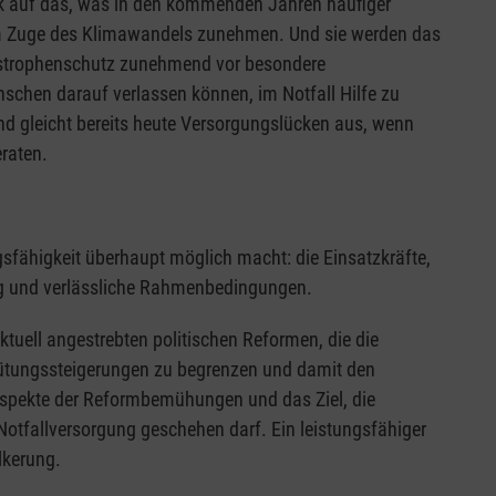
blick auf das, was in den kommenden Jahren häufiger
im Zuge des Klimawandels zunehmen. Und sie werden das
strophenschutz zunehmend vor besondere
schen darauf verlassen können, im Notfall Hilfe zu
und gleicht bereits heute Versorgungslücken aus, wenn
raten.
gsfähigkeit überhaupt möglich macht: die Einsatzkräfte,
ung und verlässliche Rahmenbedingungen.
ktuell angestrebten politischen Reformen, die die
rgütungssteigerungen zu begrenzen und damit den
 Aspekte der Reformbemühungen und das Ziel, die
 Notfallversorgung geschehen darf. Ein leistungsfähiger
lkerung.