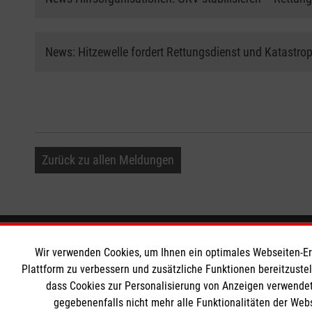
News: Hitzewelle fordert Rettungsdienst und Katastr
Zurück zu allen Meldungen
Informationen
Die Malt
Wir verwenden Cookies, um Ihnen ein optimales Webseiten-Erle
Plattform zu verbessern und zusätzliche Funktionen bereitzuste
dass Cookies zur Personalisierung von Anzeigen verwendet
Impressum
Malteser in
gegebenenfalls nicht mehr alle Funktionalitäten der Web
Datenschutz
Malteseror