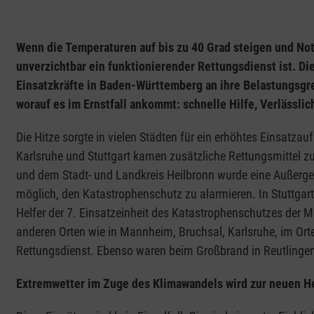
Wenn die Temperaturen auf bis zu 40 Grad steigen und Notr
unverzichtbar ein funktionierender Rettungsdienst ist. Di
Einsatzkräfte in Baden-Württemberg an ihre Belastungsgre
worauf es im Ernstfall ankommt: schnelle Hilfe, Verlässli
Die Hitze sorgte in vielen Städten für ein erhöhtes Einsatza
Karlsruhe und Stuttgart kamen zusätzliche Rettungsmittel zum
und dem Stadt- und Landkreis Heilbronn wurde eine Außerg
möglich, den Katastrophenschutz zu alarmieren. In Stuttga
Helfer der 7. Einsatzeinheit des Katastrophenschutzes der M
anderen Orten wie in Mannheim, Bruchsal, Karlsruhe, im Ort
Rettungsdienst. Ebenso waren beim Großbrand in Reutlingen 
Extremwetter im Zuge des Klimawandels wird zur neuen H