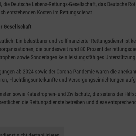
 die Deutsche Lebens-Rettungs-Gesellschaft, das Deutsche Rote K
hlich entstehenden Kosten im Rettungsdienst.
er Gesellschaft
utlich: Ein belastbarer und vollfinanzierter Rettungsdienst ist 
fsorganisationen, die bundesweit rund 80 Prozent der rettungsdie
trophen sowie Sonderlagen kein leistungsfähiges Unterstützun
gungen ab 2024 sowie der Corona-Pandemie waren die anerkann
ntren, Flüchtlingsunterkünfte und Versorgungseinrichtungen auf
en sowie Katastrophen- und Zivilschutz, die seitens der Hilfsor
sentlichen die Rettungsdienste betreiben und diese entsprechend
dienst nicht destabilisieren