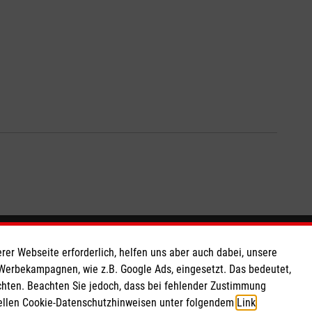
So finden Sie uns
rer Webseite erforderlich, helfen uns aber auch dabei, unsere
 Werbekampagnen, wie z.B. Google Ads, eingesetzt. Das bedeutet,
chten. Beachten Sie jedoch, dass bei fehlender Zustimmung
Franz-Bühler-Straße 2
ziellen Cookie-Datenschutzhinweisen unter folgendem
Link
.
73485 Unterschneidheim