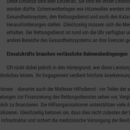
Diese Einsätze sind kein Einzelfall. Sie sind ein erster Ein
werden dürfte. Extremwetterlagen wie Hitzewellen werden 
Gesundheitssystem, den Rettungsdienst und auch den Kata
Herausforderungen stellen. Gleichzeitig müssen sich die Men
erhalten. Der Rettungsdienst ist rund um die Uhr verfügbar 
andere Bereiche des Gesundheitssystems an ihre Grenzen ge
Einsatzkräfte brauchen verlässliche Rahmenbedingungen
Oft rückt dabei jedoch in den Hintergrund, wer diese Leistun
öhnliches leisten. Ihr Engagement verdient höchste Anerkenn
onen - darunter auch der Malteser Hilfsdienst - vor Teilen der a
gelungen zur Finanzierung des Rettungsdienstes sehen vor, Ve
ch zu finanzieren. Die Hilfsorganisationen unterstützen viele
lisieren. Gleichzeitig betonen sie, dass dies nicht zulasten der
en Infrastruktur und sichert die medizinische Versorgung der Bevö