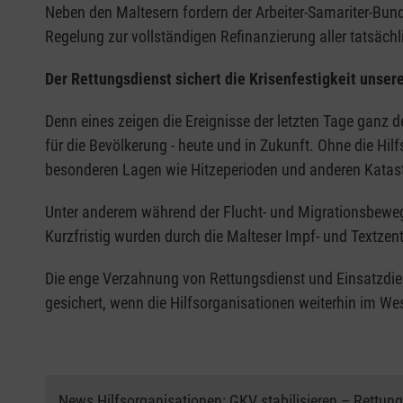
Neben den Maltesern fordern der Arbeiter-Samariter-Bund,
Regelung zur vollständigen Refinanzierung aller tatsäc
Der Rettungsdienst sichert die Krisenfestigkeit unser
Denn eines zeigen die Ereignisse der letzten Tage ganz de
für die Bevölkerung - heute und in Zukunft. Ohne die Hil
besonderen Lagen wie Hitzeperioden und anderen Katas
Unter anderem während der Flucht- und Migrationsbewe
Kurzfristig wurden durch die Malteser Impf- und Textze
Die enge Verzahnung von Rettungsdienst und Einsatzdienst
gesichert, wenn die Hilfsorganisationen weiterhin im We
News Hilfsorganisationen: GKV stabilisieren – Rettungs