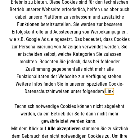
Erlebnis zu bieten. Diese Cookies sind für den technischen
Informationen
Betrieb unserer Webseite erforderlich, helfen uns aber auch
dabei, unsere Plattform zu verbessern und zusätzliche
Funktionen bereitzustellen. Sie werden zur besseren
Erfolgskontrolle und Aussteuerung von Werbekampagnen,
Impressum
wie z.B. Google Ads, eingesetzt. Das bedeutet, dass Cookies
Datenschutz
Die Malteser
zur Personalisierung von Anzeigen verwendet werden. Sie
Barrierefreiheit
entscheiden selbst, welche Kategorien Sie zulassen
Kontakt
möchten. Beachten Sie jedoch, dass bei fehlender
Malteser in Deutschland
Zustimmung gegebenenfalls nicht mehr alle
Malteserorden
Funktionalitäten der Webseite zur Verfügung stehen.
Spendenkonto
Weitere Infos finden Sie in unseren speziellen Cookie-
Sharepoint
Datenschutzhinweisen unter folgendem
Link
.
Empfänger: Malteser Hilfsdienst e.V.
Technisch notwendige Cookies können nicht abgelehnt
Bank: Pax-Bank
So finden Sie uns
werden, da ein Betrieb der Seite dann nicht mehr
IBAN: DE26 3706 0120 1201 2091 33
gewährleistet werden kann.
Mit dem Klick auf
Alle akzeptieren
stimmen Sie zusätzlich
BIC: GENODED1PA7
Ebertstr. 2
dem Gebrauch der nicht notwendigen Cookies zu. Um Ihre