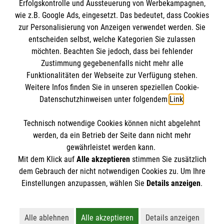
Erfolgskontrolle und Aussteuerung von Werbekampagnen,
Impressum
wie z.B. Google Ads, eingesetzt. Das bedeutet, dass Cookies
Datenschutz
Die Malteser
zur Personalisierung von Anzeigen verwendet werden. Sie
Barrierefreiheit
entscheiden selbst, welche Kategorien Sie zulassen
Kontakt
möchten. Beachten Sie jedoch, dass bei fehlender
Malteser in Deutschland
Zustimmung gegebenenfalls nicht mehr alle
Funktionalitäten der Webseite zur Verfügung stehen.
Malteserorden
Spendenkonto
Weitere Infos finden Sie in unseren speziellen Cookie-
Sharepoint
Datenschutzhinweisen unter folgendem
Link
.
Empfänger: Malteser Hilfsdienst e.V.
Technisch notwendige Cookies können nicht abgelehnt
Bank: Pax-Bank
So finden Sie uns
werden, da ein Betrieb der Seite dann nicht mehr
IBAN: DE26 3706 0120 1201 2091 33
gewährleistet werden kann.
Mit dem Klick auf
Alle akzeptieren
stimmen Sie zusätzlich
BIC: GENODED1PA7
Ebertstr. 2
dem Gebrauch der nicht notwendigen Cookies zu. Um Ihre
Der Malteser Hilfsdienst e.V. ist als eingetragene
Einstellungen anzupassen, wählen Sie
Details anzeigen
.
30926 Seelze
gemeinnützige Organisation von der Körperschaft- und
Telefon: 0511 72529970
Gewerbesteuer befreit.
Email:
info.hannover@malteser.org
Alle ablehnen
Alle akzeptieren
Details anzeigen