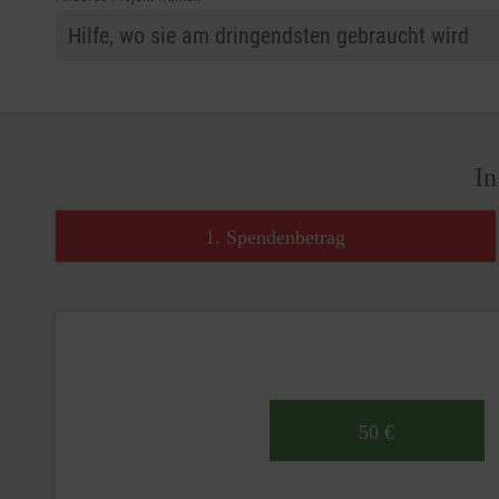
In
1. Spendenbetrag
50 €