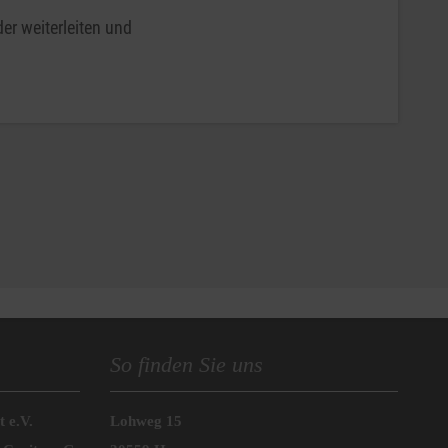
er weiterleiten und
So finden Sie uns
 e.V.
Lohweg 15