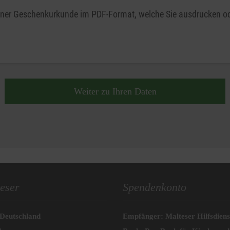
 einer Geschenkurkunde im PDF-Format, welche Sie ausdrucken od
Weiter zu Ihren Daten
eser
Spendenkonto
 Deutschland
Empfänger: Malteser Hilfsdienst