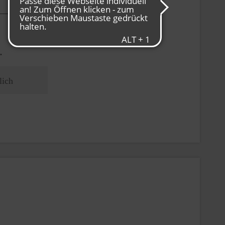
.
lich