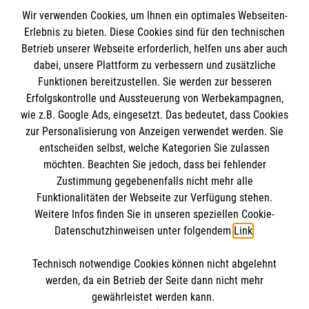
Wir verwenden Cookies, um Ihnen ein optimales Webseiten-
Erlebnis zu bieten. Diese Cookies sind für den technischen
Betrieb unserer Webseite erforderlich, helfen uns aber auch
Informationen
dabei, unsere Plattform zu verbessern und zusätzliche
Funktionen bereitzustellen. Sie werden zur besseren
Erfolgskontrolle und Aussteuerung von Werbekampagnen,
Impressum
wie z.B. Google Ads, eingesetzt. Das bedeutet, dass Cookies
Datenschutz
Die Malteser
zur Personalisierung von Anzeigen verwendet werden. Sie
Barrierefreiheit
entscheiden selbst, welche Kategorien Sie zulassen
Kontakt
möchten. Beachten Sie jedoch, dass bei fehlender
Malteser in Deutschland
Zustimmung gegebenenfalls nicht mehr alle
Funktionalitäten der Webseite zur Verfügung stehen.
Malteserorden
Spendenkonto
Weitere Infos finden Sie in unseren speziellen Cookie-
Sharepoint
Datenschutzhinweisen unter folgendem
Link
.
Empfänger: Malteser Hilfsdienst e.V.
Technisch notwendige Cookies können nicht abgelehnt
Bank: Pax-Bank für Kirche und Caritas eG
So finden Sie uns
werden, da ein Betrieb der Seite dann nicht mehr
IBAN: DE73 3706 0193 4202 0000 08
gewährleistet werden kann.