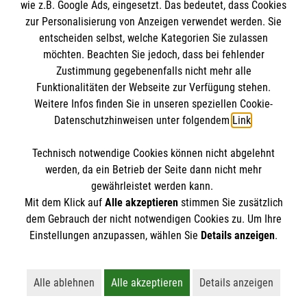
wie z.B. Google Ads, eingesetzt. Das bedeutet, dass Cookies
Datenschutz
Die Malteser
zur Personalisierung von Anzeigen verwendet werden. Sie
Barrierefreiheit
Jetzt Kurs buchen: Erste-Hilfe in
entscheiden selbst, welche Kategorien Sie zulassen
Bildungseinrichtungen
Kontakt
möchten. Beachten Sie jedoch, dass bei fehlender
Malteser in Deutschland
Zustimmung gegebenenfalls nicht mehr alle
Ansprechpersonen
Funktionalitäten der Webseite zur Verfügung stehen.
Malteserorden
Spendenkonto
Weitere Infos finden Sie in unseren speziellen Cookie-
Sharepoint
Datenschutzhinweisen unter folgendem
Link
.
Empfänger: Malteser Hilfsdienst e.V.
Technisch notwendige Cookies können nicht abgelehnt
Bank: Pax-Bank für Kirche und Caritas eG
So finden Sie uns
werden, da ein Betrieb der Seite dann nicht mehr
IBAN: DE90 3706 0120 1201 2100 18
gewährleistet werden kann.
Mit dem Klick auf
Alle akzeptieren
stimmen Sie zusätzlich
BIC: GENODED1PA7
Oulustraße 12
dem Gebrauch der nicht notwendigen Cookies zu. Um Ihre
Der Malteser Hilfsdienst e.V. ist als eingetragene
Einstellungen anzupassen, wählen Sie
Details anzeigen
.
51375 Leverkusen
gemeinnützige Organisation von der Körperschaft- und
Tel.:
(0214) 2064920
Gewerbesteuer befreit.
Mail:
bezirksgeschaeftsfuehrung.rno@malteser.org
Alle ablehnen
Alle akzeptieren
Details anzeigen
Lehnt alle nicht-essentiellen Cookies ab
Akzeptiert alle Cookies einschließl
Öffnet detaillie