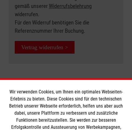
das Erkennen von Notfallsituationen bei
gemäß unserer
Widerrufsbelehrung
sowie Pseudokrupp, Asthma und
Säuglingen und Kleinkindern sowie
widerrufen.
Allergien.
Erwachsenen
Für den Widerruf benötigen Sie die
Maßnahmen bei Verbrennungen,
Teilnehmergruppe:
Referenznummer Ihrer Buchung.
Vergiftungen und Knochenbrüchen
Eltern, Großeltern, Babysitter,
Maßnahmen bei Bewusstlosigkeit und
Vertrag widerrufen >
Jugendgruppenleiter etc.
Atemstörungen
sowie Pseudokrupp, Asthma und
Kursdauer:
Allergien.
8 Unterrichtseinheiten a 45 Minuten
Teilnehmergruppe:
Jetzt Kurs buchen: Erste Hilfe bei
Erzieherinnen und Erzieher, Betreuerinnen und
Wir verwenden Cookies, um Ihnen ein optimales Webseiten-
Kindernotfällen
Erlebnis zu bieten. Diese Cookies sind für den technischen
Betreuer, Personen, die beruflich mit Kindern
Betrieb unserer Webseite erforderlich, helfen uns aber auch
Informationen
zu tun haben
dabei, unsere Plattform zu verbessern und zusätzliche
Funktionen bereitzustellen. Sie werden zur besseren
Kursdauer:
Erfolgskontrolle und Aussteuerung von Werbekampagnen,
Impressum
9 Unterrichtseinheiten à 45 Minuten