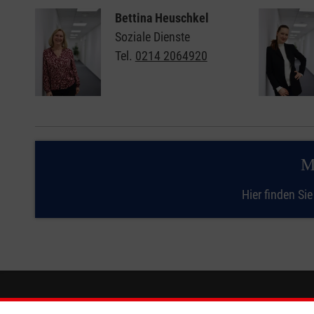
Bettina Heuschkel
Soziale Dienste
Tel.
0214 2064920
M
Hier finden Si
Informationen
Die Malt