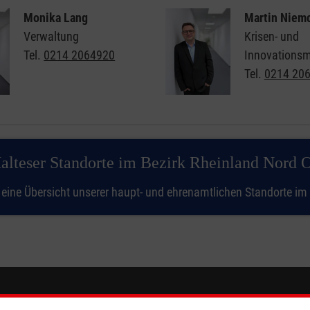
Monika Lang
Martin Niem
Verwaltung
Krisen- und
Tel.
0214 2064920
Innovations
Tel.
0214 20
alteser Standorte im Bezirk Rheinland Nord O
e eine Übersicht unserer haupt- und ehrenamtlichen Standorte im
eser
Spendenkonto