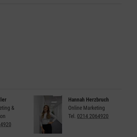
ler
Hannah Herzbruch
eting &
Online Marketing
ion
Tel.
0214 2064920
64920