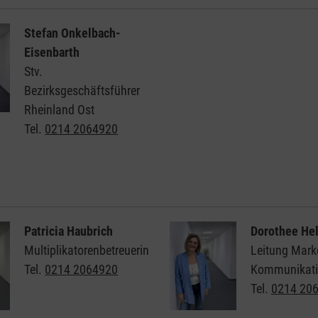
Stefan Onkelbach-
Eisenbarth
Stv.
Bezirksgeschäftsführer
Rheinland Ost
Tel.
0214 2064920
Patricia Haubrich
Dorothee Hel
Multiplikatorenbetreuerin
Leitung Mark
Tel.
0214 2064920
Kommunikat
Tel.
0214 20