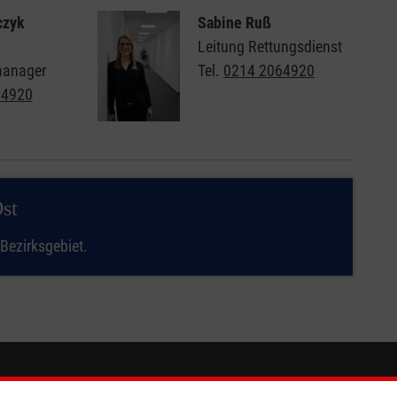
czyk
Sabine Ruß
Leitung Rettungsdienst
manager
Tel.
0214 2064920
64920
st
 Bezirksgebiet.
So finden Sie uns