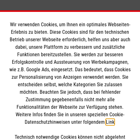
Wir verwenden Cookies, um Ihnen ein optimales Webseiten-
Erlebnis zu bieten. Diese Cookies sind für den technischen
Informationen
Betrieb unserer Webseite erforderlich, helfen uns aber auch
dabei, unsere Plattform zu verbessern und zusätzliche
Funktionen bereitzustellen. Sie werden zur besseren
Erfolgskontrolle und Aussteuerung von Werbekampagnen,
Impressum
wie z.B. Google Ads, eingesetzt. Das bedeutet, dass Cookies
Datenschutz
Die Malteser
zur Personalisierung von Anzeigen verwendet werden. Sie
Barrierefreiheit
entscheiden selbst, welche Kategorien Sie zulassen
Kontakt
möchten. Beachten Sie jedoch, dass bei fehlender
Malteser in Deutschland
Zustimmung gegebenenfalls nicht mehr alle
Ansprechpersonen
Malteserorden
Funktionalitäten der Webseite zur Verfügung stehen.
Spendenkonto
Weitere Infos finden Sie in unseren speziellen Cookie-
Sharepoint
Datenschutzhinweisen unter folgendem
Link
.
Empfänger: Malteser Hilfsdienst e.V.
Technisch notwendige Cookies können nicht abgelehnt