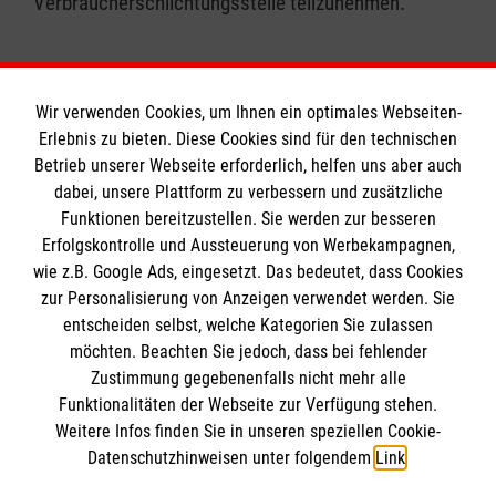
Verbraucherschlichtungsstelle teilzunehmen.
Wir verwenden Cookies, um Ihnen ein optimales Webseiten-
Erlebnis zu bieten. Diese Cookies sind für den technischen
Informationen
Betrieb unserer Webseite erforderlich, helfen uns aber auch
dabei, unsere Plattform zu verbessern und zusätzliche
Funktionen bereitzustellen. Sie werden zur besseren
Erfolgskontrolle und Aussteuerung von Werbekampagnen,
Impressum
wie z.B. Google Ads, eingesetzt. Das bedeutet, dass Cookies
Datenschutz
Die Malteser
zur Personalisierung von Anzeigen verwendet werden. Sie
Barrierefreiheit
entscheiden selbst, welche Kategorien Sie zulassen
Kontakt
möchten. Beachten Sie jedoch, dass bei fehlender
Malteser in Deutschland
Zustimmung gegebenenfalls nicht mehr alle
Ansprechpersonen
Malteserorden
Funktionalitäten der Webseite zur Verfügung stehen.
Spendenkonto
Weitere Infos finden Sie in unseren speziellen Cookie-
Sharepoint
Datenschutzhinweisen unter folgendem
Link
.
Empfänger: Malteser Hilfsdienst e.V.