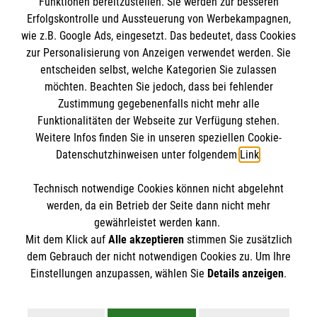
Funktionen bereitzustellen. Sie werden zur besseren
Erfolgskontrolle und Aussteuerung von Werbekampagnen,
Impressum
wie z.B. Google Ads, eingesetzt. Das bedeutet, dass Cookies
Datenschutz
Die Malteser
zur Personalisierung von Anzeigen verwendet werden. Sie
Barrierefreiheit
entscheiden selbst, welche Kategorien Sie zulassen
Kontakt
möchten. Beachten Sie jedoch, dass bei fehlender
Malteser in Deutschland
Zustimmung gegebenenfalls nicht mehr alle
Ansprechpersonen
Funktionalitäten der Webseite zur Verfügung stehen.
Malteserorden
Spendenkonto
Weitere Infos finden Sie in unseren speziellen Cookie-
Sharepoint
Datenschutzhinweisen unter folgendem
Link
.
Empfänger: Malteser Hilfsdienst e.V.
Technisch notwendige Cookies können nicht abgelehnt
Bank: Pax-Bank für Kirche und Caritas eG
So finden Sie uns
werden, da ein Betrieb der Seite dann nicht mehr
IBAN: DE90 3706 0120 1201 2100 18
gewährleistet werden kann.
Mit dem Klick auf
Alle akzeptieren
stimmen Sie zusätzlich
BIC: GENODED1PA7
Oulustraße 12
dem Gebrauch der nicht notwendigen Cookies zu. Um Ihre
Der Malteser Hilfsdienst e.V. ist als eingetragene
Einstellungen anzupassen, wählen Sie
Details anzeigen
.
51375 Leverkusen
gemeinnützige Organisation von der Körperschaft- und
Tel.:
(0214) 2064920
Gewerbesteuer befreit.