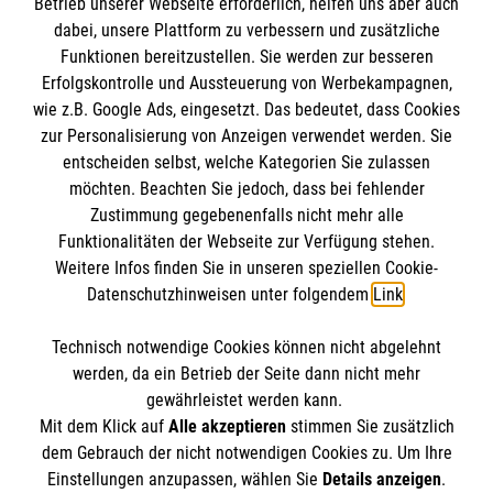
Informationen
Betrieb unserer Webseite erforderlich, helfen uns aber auch
dabei, unsere Plattform zu verbessern und zusätzliche
Funktionen bereitzustellen. Sie werden zur besseren
Erfolgskontrolle und Aussteuerung von Werbekampagnen,
Impressum
wie z.B. Google Ads, eingesetzt. Das bedeutet, dass Cookies
Datenschutz
Die Malteser
zur Personalisierung von Anzeigen verwendet werden. Sie
Kontakt
entscheiden selbst, welche Kategorien Sie zulassen
Barrierefreiheit
möchten. Beachten Sie jedoch, dass bei fehlender
Malteser in Deutschland
Zustimmung gegebenenfalls nicht mehr alle
Malteserorden
Funktionalitäten der Webseite zur Verfügung stehen.
Spendenkonto
Weitere Infos finden Sie in unseren speziellen Cookie-
Sharepoint
Datenschutzhinweisen unter folgendem
Link
.
Empfänger: Malteser Hilfsdienst e.V.
Technisch notwendige Cookies können nicht abgelehnt
Bank: Pax-Bank für Kirche und Caritas eG
So finden Sie uns
werden, da ein Betrieb der Seite dann nicht mehr
IBAN: DE03 3706 0120 1201 2040 18
gewährleistet werden kann.
Mit dem Klick auf
Alle akzeptieren
stimmen Sie zusätzlich
BIC: GENODED1PA7
Alt Nowawes 67
dem Gebrauch der nicht notwendigen Cookies zu. Um Ihre
online spenden
Der Malteser Hilfsdienst e.V. ist als eingetragene
Einstellungen anzupassen, wählen Sie
Details anzeigen
.
14482 Potsdam