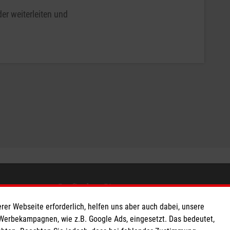
er weiterleiten und
So finden Sie uns
rer Webseite erforderlich, helfen uns aber auch dabei, unsere
 e.V.
Siemensdamm 50
 Werbekampagnen, wie z.B. Google Ads, eingesetzt. Das bedeutet,