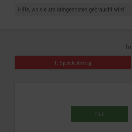
In
1. Spendenbetrag
50 €