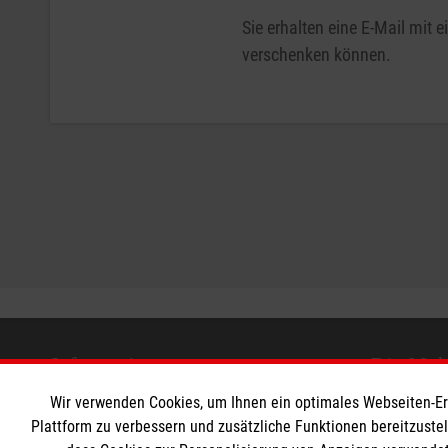
Sie erhalten eine E-Mail mit
verschenken können.
Informationen
Die Malt
Wir verwenden Cookies, um Ihnen ein optimales Webseiten-Erle
Kontakt
Malteser in
Plattform zu verbessern und zusätzliche Funktionen bereitzuste