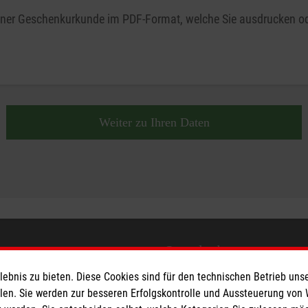
 einer Geschenkurkunde im PDF-Format, welche Sie ausdrucken od
Weiter zu Ihren Daten
eser
Spendenkonto
bnis zu bieten. Diese Cookies sind für den technischen Betrieb unse
 Deutschland
Empfänger: Malteser Hilfsdienst
llen. Sie werden zur besseren Erfolgskontrolle und Aussteuerung von