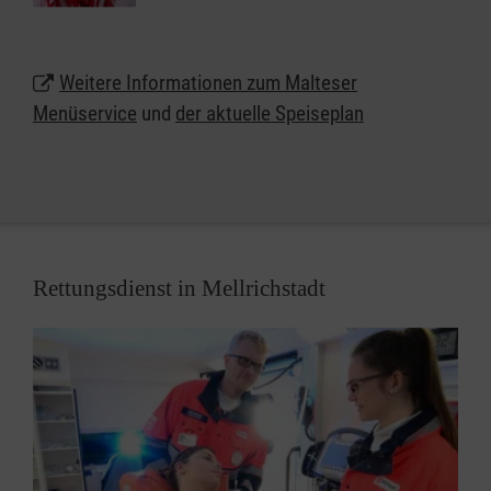
Mellrichstadt.
Rufen Sie uns jetzt gebührenfrei unter
0800 3020103
Weitere Informationen zum Malteser
an und bestellen Sie Ihr erstes Menü.
Menüservice
und
der aktuelle Speiseplan
Rettungsdienst in Mellrichstadt