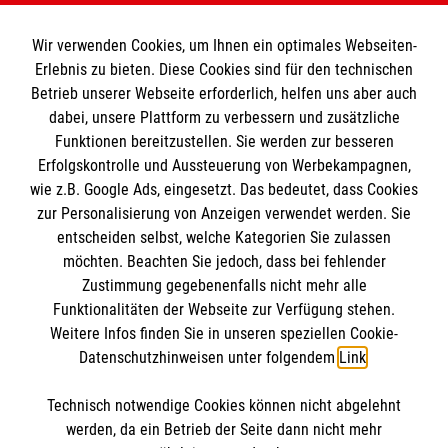
Wir verwenden Cookies, um Ihnen ein optimales Webseiten-
Erlebnis zu bieten. Diese Cookies sind für den technischen
Betrieb unserer Webseite erforderlich, helfen uns aber auch
Informationen
dabei, unsere Plattform zu verbessern und zusätzliche
Funktionen bereitzustellen. Sie werden zur besseren
Erfolgskontrolle und Aussteuerung von Werbekampagnen,
Impressum
wie z.B. Google Ads, eingesetzt. Das bedeutet, dass Cookies
Datenschutz
Die Malteser
zur Personalisierung von Anzeigen verwendet werden. Sie
Kontakt
entscheiden selbst, welche Kategorien Sie zulassen
möchten. Beachten Sie jedoch, dass bei fehlender
Malteser in Deutschland
Zustimmung gegebenenfalls nicht mehr alle
Funktionalitäten der Webseite zur Verfügung stehen.
Malteserorden
Spendenkonto
Weitere Infos finden Sie in unseren speziellen Cookie-
Sharepoint
Datenschutzhinweisen unter folgendem
Link
.
Empfänger: Malteser Hilfsdienst e.V.
Technisch notwendige Cookies können nicht abgelehnt
IBAN: DE74 3706 0120 1201 2223 34
So finden Sie uns
werden, da ein Betrieb der Seite dann nicht mehr