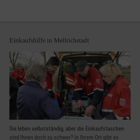
Menschen mit Behinderung in Altötting, als
Begleitung bei der Prozession zur Gnadenkapelle, an
Dreikönig im Heimathof Simonshof oder auch mal
auf der Hochzeit von Kollegen... Wir spielen gerne,
laut und gut!
Einkaufshilfe in Mellrichstadt
Sie leben selbstständig, aber die Einkaufstaschen
sind Ihnen doch zu schwer? In Ihrem Ort gibt es