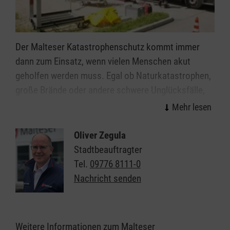
Der Malteser Katastrophenschutz kommt immer
dann zum Einsatz, wenn vielen Menschen akut
geholfen werden muss. Egal ob Naturkatastrophen,
große Brände oder andere schwere Unglücksfälle,
die ehrenamtlichen Einsatzkräfte helfen bei allen
Ereignissen, in denen die Kräfte von Feuerwehr und
Rettungsdienst nicht ausreichen.
Oliver Zegula
Stadtbeauftragter
Organisiert in einzelnen Einsatzgruppen sind unsere
Tel.
09776 8111-0
Helferinnen und Helfer Spezialisten in den Bereichen
Nachricht senden
Sanitätsdienst, Technik, Betreuung und
Kommunikation/Führung. In all diesen Bereichen
suchen wir immer Menschen, die im Fall der Fälle
Weitere Informationen zum Malteser
bereit sind, sich für ihre Mitmenschen zu