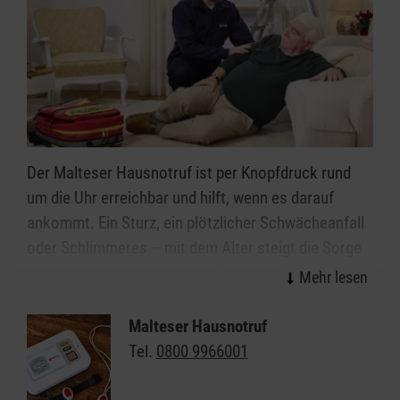
Der Malteser Hausnotruf ist per Knopfdruck rund
um die Uhr erreichbar und hilft, wenn es darauf
ankommt. Ein Sturz, ein plötzlicher Schwächeanfall
oder Schlimmeres – mit dem Alter steigt die Sorge
vor den kleinen oder großen Notfällen im Alltag. Wie
gut, wenn immer jemand da ist: Mit dem Malteser
Hausnotruf können Sie oder Ihre Angehörigen allein
Malteser Hausnotruf
weiter selbstbestimmt und unbeschwert zu Hause
Tel.
0800 9966001
in Mellrichstadt leben. Das kleine, handliche Gerät
kann wie eine Armbanduhr am Handgelenk getragen