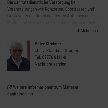
Die sanitätsdienstliche Versorgung bei
Veranstaltungen wie Konzerten, Sportfesten und
Großevents gehört zu den festen Aufgaben der
Malteser in Mellrichstadt. Die meist ehrenamtlichen
Mitarbeitenden des Malteser Sanitätsdiensts leisten
wirksame Hilfe in der Notfallvorsorge.
Peter Kirchner
Veranstaltungen ab einer gewissen Dimension bzw.
stellv. Stadtbeauftragter
mit einer bestimmten Charakteristik erfordern einen
Tel.
09776 8111-0
qualifizierten Sanitätsdienst. Überall da, wo viele
Nachricht senden
Menschen zusammenkommen, erhöht sich
naturgemäß das Notfallrisiko. Neben der freiwilligen
Absicherung umsichtiger Veranstalter ergibt sich
Weitere Informationen zum Malteser
die Notwendigkeit eines Sanitätsdienstes nicht
Sanitätsdienst
zuletzt aus gesetzlichen Vorschriften und zum
Beispiel den Auflagen von Sportverbänden für die