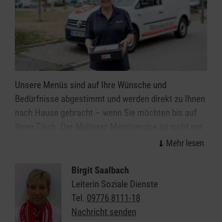
Unsere Menüs sind auf Ihre Wünsche und
Bedürfnisse abgestimmt und werden direkt zu Ihnen
nach Hause gebracht – wenn Sie möchten bis auf
Ihren Tisch. Der Malteser Menüservice ist nicht nur
irgendein „Essen auf Rädern“ oder Mahlzeitendienst.
Wir stehen für gute, gesunde Ernährung, eine
leckere Menü-Auswahl und nicht zuletzt für die
Birgit Saalbach
Freude am persönlichen Kontakt.
Leiterin Soziale Dienste
Tel.
09776 8111-18
Lassen Sie sich beraten und erhalten weitere
Nachricht senden
Informationen zum Malteser Menüservice in