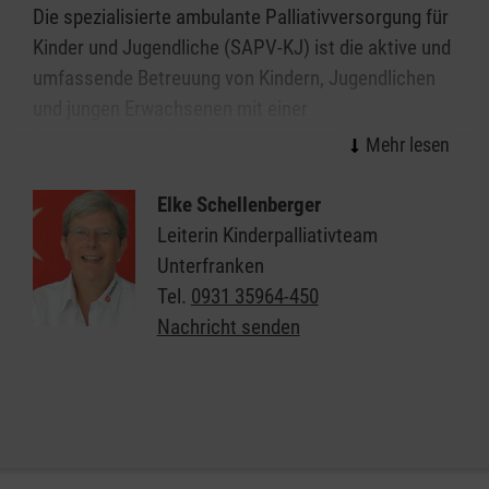
Die spezialisierte ambulante Palliativversorgung für
Kinder und Jugendliche (SAPV-KJ) ist die aktive und
umfassende Betreuung von Kindern, Jugendlichen
und jungen Erwachsenen mit einer
lebensverkürzenden Erkrankung sowie die
Unterstützung deren Familien.
Elke Schellenberger
Wir ermöglichen den erkrankten Kindern und
Leiterin Kinderpalliativteam
Jugendlichen ihren Alltag zuhause in der vertrauten
Unterfranken
Umgebung zu verbringen. Durch die Therapie und
Tel.
0931 35964-450
Behandlung von belastenden Symptomen wird eine
Nachricht senden
höchstmögliche Lebensqualität erreicht und somit
Krankenhausaufenthalte vermieden. Unser Team
verhilft den betroffenen Kindern und Jugendlichen
zu einem würdigen Leben bis zum Tod in der
häuslichen Umgebung.