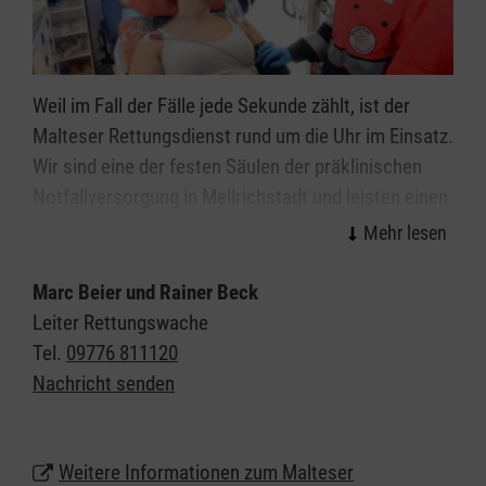
Weil im Fall der Fälle jede Sekunde zählt, ist der
Malteser Rettungsdienst rund um die Uhr im Einsatz.
Wir sind eine der festen Säulen der präklinischen
Notfallversorgung in Mellrichstadt und leisten einen
wichtigen Beitrag für eine optimale Versorgung von
Notfallpatientinnen und -patienten und Erkrankten.
Marc Beier und Rainer Beck
Als einer der größten Arbeitgeber am Markt bieten
Leiter Rettungswache
die Malteser attraktive Bedingungen für unsere
Tel.
09776 811120
Mitarbeiterinnen und Mitarbeiter und vielfältige
Nachricht senden
Chancen für alle, die eine berufliche Perspektive im
Rettungsdienst suchen.
Weitere Informationen zum Malteser