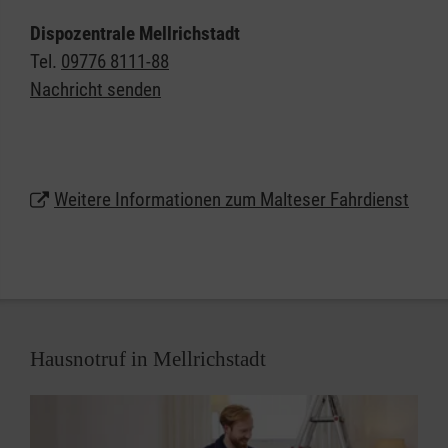
Freunden - die Malteser bringen Sie hin.
Dispozentrale Mellrichstadt
Bei uns steht die freundliche und zuverlässige
Tel.
09776 8111-88
Beförderung und die umfassende Betreuung der
Nachricht senden
Fahrgäste im Vordergrund - vor, während und nach
der Fahrt in Mellrichstadt und Umgebung.
Über die reine Personenbeförderung hinaus
Weitere Informationen zum Malteser Fahrdienst
unterstützen die Malteser Sie gerne auch bei der
Antragstellung auf Kostenübernahme durch die
Krankenkasse oder das Sozialamt.
Hausnotruf in Mellrichstadt