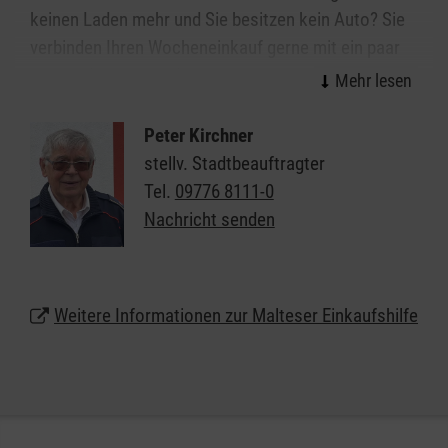
keinen Laden mehr und Sie besitzen kein Auto? Sie
verbinden Ihren Wocheneinkauf gerne mit ein paar
vergnüglichen Stunden?
Der Malteser Einkaufsbus fährt, je nach Einsatzort,
Peter Kirchner
einmal wöchentlich zu einem größeren
stellv. Stadtbeauftragter
Einkaufszentrum in der Nähe. Ehrenamtliche Helfer
Tel.
09776 8111-0
und Helferinnen unterstützen beim Einkauf und beim
Nachricht senden
Tragen der Taschen. Und wenn alles erledigt ist,
gönnen wir uns gemeinsam einen Kaffee und freuen
uns über die Gemeinschaft.
Weitere Informationen zur Malteser Einkaufshilfe
Wir freuen uns auch immer über neue Helferinnen
und Helfer, die gerne Zeit mit älteren, aktiven
Menschen verbringen und mit ihnen ein paar schöne
Stunden verbringen wollen!