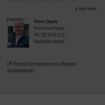
Jahrzehnten in Verbindung stehen. Der
Schwerpunkt unserer Arbeit in Mellrichstadt liegt in
der Kooperation mit Maltesern in den Ländern
Mittel- und Osteuropas. Wir sind aber auch mit
Oliver Zegula
Partnern in Afrika, Asien und Lateinamerika
Stadtbeauftragter
verbunden.
Tel.
09776 8111-0
Nachricht senden
Nähere Informationen zum Auslandsdienst
in Mellrichstadt
Weitere Informationen zum Malteser
Auslandsdienst