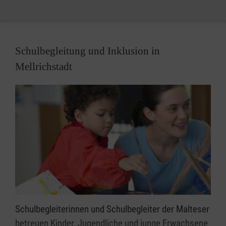
Durchführung von Wettkämpfen.
Sanitätsdienst direkt anfordern
Schulbegleitung und Inklusion in
Nähere Informationen zum Sanitätsdienst der
Malteser Unterfranken
Mellrichstadt
Schulbegleiterinnen und Schulbegleiter der Malteser
betreuen Kinder, Jugendliche und junge Erwachsene