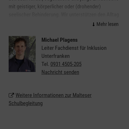
mit geistiger, körperlicher oder (drohender)
seelischer Behinderung. Wir unterstützen den Alltag
in Schulen, Kindergärten und Kitas in Mellrichstadt,
sodass die Kinder und Jugendlichen diesen
möglichst selbstständig meistern können.
Michael Plagens
Leiter Fachdienst für Inklusion
Diese Unterstützung geben wir ganz individuell, je
Unterfranken
nachdem was die Kinder und Jugendlichen
Tel.
0931 4505-205
brauchen, und im Einklang mit den Vorgaben der
Nachricht senden
Kostenträger.
Nähere Informationen zur Schulbegleitung
Weitere Informationen zur Malteser
in Mellrichstadt
Schulbegleitung