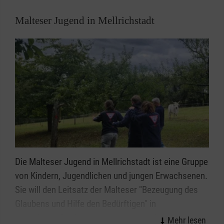
Wir unterstützen die Patienten und ihre Familien,
Malteser Jugend in Mellrichstadt
beraten sie bei allen auftretenden Fragen und sind in
Krisensituationen rund um die Uhr erreichbar. Wir
bleiben Ansprechpartner für die Familien auch über
den Tod hinaus.
ähere Informationen
zum Kinderpalliativteam Unterfranken
Die Malteser Jugend in Mellrichstadt ist eine Gruppe
von Kindern, Jugendlichen und jungen Erwachsenen.
Sie will den Leitsatz der Malteser "Bezeugung des
Glaubens und Hilfe den Bedürftigen" in
jugendgemäßer Weise umsetzen und für die ihr