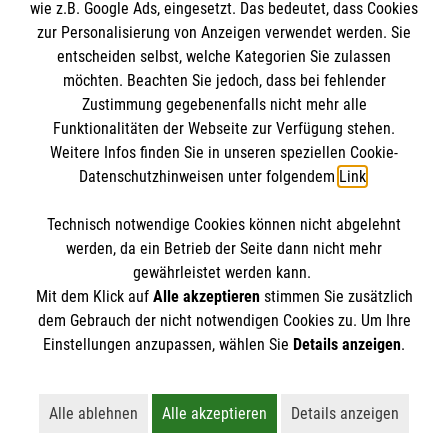
wie z.B. Google Ads, eingesetzt. Das bedeutet, dass Cookies
Datenschutz
Die Malteser
zur Personalisierung von Anzeigen verwendet werden. Sie
Barrierefreiheit
entscheiden selbst, welche Kategorien Sie zulassen
Kontakt
möchten. Beachten Sie jedoch, dass bei fehlender
Malteser in Deutschland
Zustimmung gegebenenfalls nicht mehr alle
Malteserorden
Funktionalitäten der Webseite zur Verfügung stehen.
Spendenkonto
Weitere Infos finden Sie in unseren speziellen Cookie-
Sharepoint
Datenschutzhinweisen unter folgendem
Link
.
Empfänger: Malteser Hilfsdienst e.V.
Technisch notwendige Cookies können nicht abgelehnt
Bank: Pax-Bank für Kirche und Caritas eG
So finden Sie uns
werden, da ein Betrieb der Seite dann nicht mehr
IBAN: DE94 3706 0120 1201 2270 18
gewährleistet werden kann.
Mit dem Klick auf
Alle akzeptieren
stimmen Sie zusätzlich
BIC: GENODED1PA7
Am kleinen Hain 28
dem Gebrauch der nicht notwendigen Cookies zu. Um Ihre
Der Malteser Hilfsdienst e.V. ist als eingetragene
Einstellungen anzupassen, wählen Sie
Details anzeigen
.
15907 Lübben
gemeinnützige Organisation von der Körperschaft- und
Telefon:
0151 51176958
Gewerbesteuer befreit.
Email:
nadine.huebner@malteser.org
Alle ablehnen
Alle akzeptieren
Details anzeigen
Lehnt alle nicht-essentiellen Cookies ab
Akzeptiert alle Cookies einschließl
Öffnet detaillie