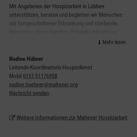
Mit Angeboten der Hospizarbeit in Lübben
unterstützen, beraten und begleiten wir Menschen
mit fortgeschrittener Erkrankung und sterbende
Menschen, deren Familien, Freunde und weitere
Zugehörige. Meist begleiten unsere ambulanten
Hospizdienste dort, wo die Menschen derzeit leben:
zu Hause, in der Pflegeeinrichtung oder im
Nadine Hübner
Krankenhaus.
Leitende Koordinatorin Hospizdienst
Mobil
0151 51176958
Ehrenamtliche Mitarbeiterinnen und Mitarbeiter
nadine.huebner@malteser.org
unserer ambulanten Hospizdienste sorgen für
Nachricht senden
Entlastung für die Familie und das soziale Umfeld.
Sie führen Gespräche, spielen, machen kleinere
Ausflüge, übernehmen Erledigungen, teilen Sorgen
Weitere Informationen zur Malteser Hospizarbeit
und Leid, spenden Trost und sind einfach für sie da.
Dank ambulanter Hospizdienste erfüllt sich der