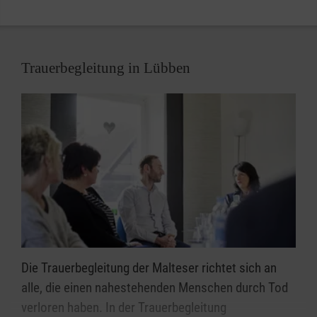
Wunsch vieler Menschen: So lange wie möglich zu
Hause bzw. im vertrauten Umfeld leben.
Zögern Sie nicht, uns zu kontaktieren, wenn Sie Lust
Trauerbegleitung in Lübben
haben ehrenamtlich aktiv zu werden. Oder
informieren Sie sich hier über die Möglichkeiten im
Ehrenamt bei den Maltesern in Lübben.
Die Trauerbegleitung der Malteser richtet sich an
alle, die einen nahestehenden Menschen durch Tod
verloren haben. In der Trauerbegleitung