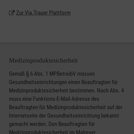
gegeben und Menschen optimal und zeitgemäß
beraten werden. Der digitale Erinnerungsraum sowie
Zur Via.Trauer Plattform
ein digitaler Lernbereich für Trauernde befinden sich
noch im Aufbau. In der Online-Trauerberatung
unterstützen qualifizierte Trauerberaterinnen und -
berater schon jetzt Ratsuchende in ihrer
schwierigen Lebenssituation. Über die Homepage
Medizinproduktesicherheit
www.via-trauerbegleitung.de erfolgt innerhalb von
48 Stunden die Antwort auf eine Erstanfrage. Auf
Gemäß § 6 Abs. 1 MPBetreibV müssen
Wunsch vernetzen wir die Ratsuchenden mit den
Gesundheitseinrichtungen einen Beauftragten für
Trauerangeboten vor Ort.
Medizinproduktesicherheit bestimmen. Nach Abs. 4
muss eine Funktions-E-Mail-Adresse des
Dieses Projekt wird im Rahmen von Malteser
Beauftragten für Medizinproduktesicherheit auf der
zusammen.digital, dem Förderprogramm der
Internetseite der Gesundheitseinrichtung bekannt
Malteser zur Digitalisierung im Ehrenamt, durch das
gemacht werden. Den Beauftragten für
Bundesamt für Bevölkerungsschutz und
Medizinproduktesicherheit im Malteser