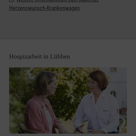
Sehen Sie auch
hier
unser Video zum
Herzenswunsch-Krankenwagen
Herzenswunsch-Krankenwagen.
Hospizarbeit in Lübben