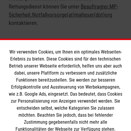
Katastrophenhilfe gefördert.
Rettungsdienst können Sie unter
Beauftragter.MP-
Sicherheit.Notfallvorsorge(at)malteser(dot)org
kontaktieren.
Wir verwenden Cookies, um Ihnen ein optimales Webseiten-
Erlebnis zu bieten. Diese Cookies sind für den technischen
Betrieb unserer Webseite erforderlich, helfen uns aber auch
Informationen
dabei, unsere Plattform zu verbessern und zusätzliche
Funktionen bereitzustellen. Sie werden zur besseren
Erfolgskontrolle und Aussteuerung von Werbekampagnen,
Impressum
wie z.B. Google Ads, eingesetzt. Das bedeutet, dass Cookies
Datenschutz
Die Malteser
zur Personalisierung von Anzeigen verwendet werden. Sie
Barrierefreiheit
entscheiden selbst, welche Kategorien Sie zulassen
Kontakt
möchten. Beachten Sie jedoch, dass bei fehlender
Malteser in Deutschland
Zustimmung gegebenenfalls nicht mehr alle
Funktionalitäten der Webseite zur Verfügung stehen.
Malteserorden