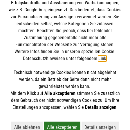
Erfolgskontrolle und Aussteuerung von Werbekampagnen,
Impressum
wie z.B. Google Ads, eingesetzt. Das bedeutet, dass Cookies
Datenschutz
Die Malteser
zur Personalisierung von Anzeigen verwendet werden. Sie
Barrierefreiheit
entscheiden selbst, welche Kategorien Sie zulassen
Kontakt
möchten. Beachten Sie jedoch, dass bei fehlender
Malteser in Deutschland
Zustimmung gegebenenfalls nicht mehr alle
Funktionalitäten der Webseite zur Verfügung stehen.
Malteserorden
Spendenkonto
Weitere Infos finden Sie in unseren speziellen Cookie-
Sharepoint
Datenschutzhinweisen unter folgendem
Link
.
Empfänger: Malteser Hilfsdienst e.V.
Technisch notwendige Cookies können nicht abgelehnt
Bank: Pax-Bank für Kirche und Caritas eG
So finden Sie uns
werden, da ein Betrieb der Seite dann nicht mehr
IBAN: DE94 3706 0120 1201 2270 18
gewährleistet werden kann.
Mit dem Klick auf
Alle akzeptieren
stimmen Sie zusätzlich
BIC: GENODED1PA7
Am kleinen Hain 28
dem Gebrauch der nicht notwendigen Cookies zu. Um Ihre
Der Malteser Hilfsdienst e.V. ist als eingetragene
Einstellungen anzupassen, wählen Sie
Details anzeigen
.
15907 Lübben
gemeinnützige Organisation von der Körperschaft- und
Telefon:
0151 51176958
Gewerbesteuer befreit.
Email:
nadine.huebner@malteser.org
Alle ablehnen
Alle akzeptieren
Details anzeigen