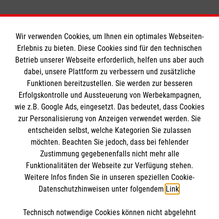
Wir verwenden Cookies, um Ihnen ein optimales Webseiten-
Erlebnis zu bieten. Diese Cookies sind für den technischen
Informationen
Betrieb unserer Webseite erforderlich, helfen uns aber auch
dabei, unsere Plattform zu verbessern und zusätzliche
Funktionen bereitzustellen. Sie werden zur besseren
Erfolgskontrolle und Aussteuerung von Werbekampagnen,
Impressum
wie z.B. Google Ads, eingesetzt. Das bedeutet, dass Cookies
Datenschutz
Die Malteser
zur Personalisierung von Anzeigen verwendet werden. Sie
Barrierefreiheit
entscheiden selbst, welche Kategorien Sie zulassen
Kontakt
möchten. Beachten Sie jedoch, dass bei fehlender
Malteser in Deutschland
Zustimmung gegebenenfalls nicht mehr alle
Malteserorden
Funktionalitäten der Webseite zur Verfügung stehen.
Spendenkonto
Weitere Infos finden Sie in unseren speziellen Cookie-
Sharepoint
Datenschutzhinweisen unter folgendem
Link
.
Empfänger: Malteser Hilfsdienst e.V.
Technisch notwendige Cookies können nicht abgelehnt