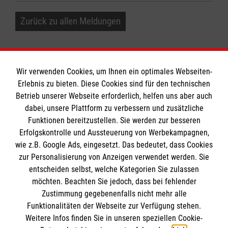
Zurück zu allen Meldungen
Wir verwenden Cookies, um Ihnen ein optimales Webseiten-
Erlebnis zu bieten. Diese Cookies sind für den technischen
Informationen
Betrieb unserer Webseite erforderlich, helfen uns aber auch
dabei, unsere Plattform zu verbessern und zusätzliche
Funktionen bereitzustellen. Sie werden zur besseren
Erfolgskontrolle und Aussteuerung von Werbekampagnen,
Impressum
wie z.B. Google Ads, eingesetzt. Das bedeutet, dass Cookies
Datenschutz
Die Malteser
zur Personalisierung von Anzeigen verwendet werden. Sie
Barrierefreiheit
entscheiden selbst, welche Kategorien Sie zulassen
Kontakt
möchten. Beachten Sie jedoch, dass bei fehlender
Malteser in Deutschland
Zustimmung gegebenenfalls nicht mehr alle
Malteserorden
Funktionalitäten der Webseite zur Verfügung stehen.
Spendenkonto
Weitere Infos finden Sie in unseren speziellen Cookie-
Sharepoint