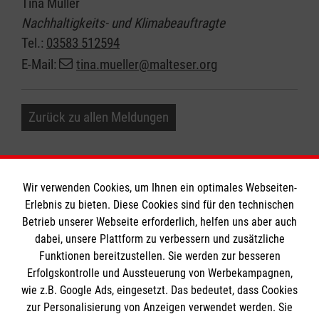
Tina Müller
Nachhaltigkeits- und Klimabeauftragte
Tel.:
03583 512594
E-Mail:
tina.mueller@malteser.org
Zurück zu allen Meldungen
Wir verwenden Cookies, um Ihnen ein optimales Webseiten-
Erlebnis zu bieten. Diese Cookies sind für den technischen
Informationen
Betrieb unserer Webseite erforderlich, helfen uns aber auch
dabei, unsere Plattform zu verbessern und zusätzliche
Funktionen bereitzustellen. Sie werden zur besseren
Erfolgskontrolle und Aussteuerung von Werbekampagnen,
Impressum
wie z.B. Google Ads, eingesetzt. Das bedeutet, dass Cookies
Datenschutz
Die Malteser
zur Personalisierung von Anzeigen verwendet werden. Sie
Barrierefreiheit