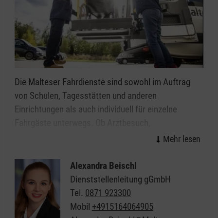
Die Malteser Fahrdienste sind sowohl im Auftrag
von Schulen, Tagesstätten und anderen
Einrichtungen als auch individuell für einzelne
Fahrgäste unterwegs. Ob Arztbesuch,
Behördengang, Ausflug oder der Besuch von
Freunden - die Malteser bringen Sie hin.
Alexandra Beischl
Bei uns steht die freundliche und zuverlässige
Dienststellenleitung gGmbH
Beförderung und die umfassende Betreuung der
Tel.
0871 923300
Fahrgäste im Vordergrund - vor, während und nach
Mobil
+4915164064905
der Fahrt in Landshut und Umgebung.