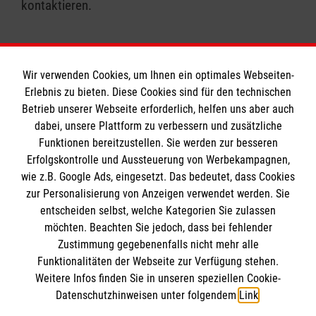
kontaktieren.
Informationen zu den
Gemeinschaftsveranstaltungen finden Sie unter
“Aktuelle Termine”)
Wir verwenden Cookies, um Ihnen ein optimales Webseiten-
Ehrenamtliche Mitarbeit:
Erlebnis zu bieten. Diese Cookies sind für den technischen
Informationen
Betrieb unserer Webseite erforderlich, helfen uns aber auch
Wenn Sie gerne ehrenamtlich tätig werden möchten
dabei, unsere Plattform zu verbessern und zusätzliche
und Freude daran haben, mit Menschen in Kontakt
Funktionen bereitzustellen. Sie werden zur besseren
zu kommen, andere zu unterstützen und dafür ein
Erfolgskontrolle und Aussteuerung von Werbekampagnen,
Impressum
wie z.B. Google Ads, eingesetzt. Das bedeutet, dass Cookies
paar Stunden Zeit im Monat haben, dann kommen
Datenschutz
Die Malteser
zur Personalisierung von Anzeigen verwendet werden. Sie
Sie zu uns ins Team! Den zeitlichen Umfang Ihres
Kontakt
entscheiden selbst, welche Kategorien Sie zulassen
Einsatzes bestimmen Sie, wir bereiten Sie gut auf Ihr
möchten. Beachten Sie jedoch, dass bei fehlender
Engagement vor und begleiten Sie im Ehrenamt.
Malteser in Deutschland
Barrierefreiheit
Zustimmung gegebenenfalls nicht mehr alle
Hierzu bieten wir u.a.…
Malteserorden
Funktionalitäten der Webseite zur Verfügung stehen.
Spendenkonto
Weitere Infos finden Sie in unseren speziellen Cookie-
Sharepoint
einen Erste-Hilfe-Kurs
Datenschutzhinweisen unter folgendem
Link
.
interessante Schulungen