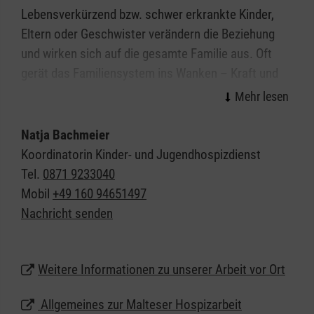
Lebensverkürzend bzw. schwer erkrankte Kinder,
Eltern oder Geschwister verändern die Beziehung
und wirken sich auf die gesamte Familie aus. Oft
gerät das Familiensystem ins Wanken – Kraft und
Hoffnung schwinden. Die Familie zu stärken und
Hoffnung zu geben, stellen wir in den Mittelpunkt
unseres Angebots. Unsere geschulten,
Natja Bachmeier
ehrenamtlichen Hospizbegleiter sind feste
Koordinatorin Kinder- und Jugendhospizdienst
Bezugspersonen für die Familien. Egal, ob es um
Tel.
0871 9233040
erkrankte Kinder, um erkrankte Eltern oder um die
Mobil
+49 160 94651497
gesunden Geschwister geht: Die
Nachricht senden
Hospizbegleiterinnen und -begleiter kommen nach
Hause und begleiten Sie in allen Lebenslagen und
Weitere Informationen zu unserer Arbeit vor Ort
schenken dadurch ein Stück mehr Lebensqualität.
Hospizarbeit im Kinder- und Jugendbereich sollte
Allgemeines zur Malteser Hospizarbeit
nicht nur mit Sterben, Tod und Trauer verbunden