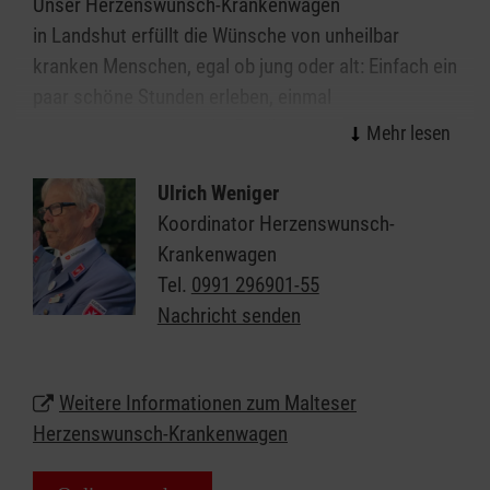
Unser Herzenswunsch-Krankenwagen
in Landshut erfüllt die Wünsche von unheilbar
kranken Menschen, egal ob jung oder alt: Einfach ein
paar schöne Stunden erleben, einmal
herauskommen oder die Erfüllung einer besonderen
Herzensangelegenheit - dies alles ist möglich.
Ulrich Weniger
Speziell geschulte Ehrenamtliche aus dem
Koordinator Herzenswunsch-
medizinischen Bereich stehen den Kindern,
Krankenwagen
Jugendlichen und Erwachsenen mit einer oft
Tel.
0991 296901-55
lebenszeitverkürzenden Erkrankung dabei zur Seite
Nachricht senden
und ermöglichen diese unvergesslichen Stunden.
Für den Herzenswunsch-Krankenwagen sind alle
Beteiligten ehrenamtlich unterwegs. Sie stellen ihre
Weitere Informationen zum Malteser
Freizeit zur Verfügung, um Menschen ihre letzten
Herzenswunsch-Krankenwagen
Herzenswünsche zu erfüllen.