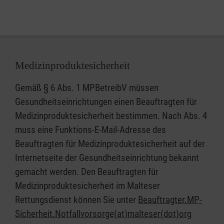
Donnerstag im Monat
IT-Café mit individueller 1 : 1 Beratung - jeden
2. und 4. Freitag
In regelmäßigen Abständen Vorträge zu
Medizinproduktesicherheit
altersspezifischen Themen
Begleitveranstaltungen in Kooperation mit
Gemäß § 6 Abs. 1 MPBetreibV müssen
Netzwerkpartnern (z. B. Busfahrtraining
Gesundheitseinrichtungen einen Beauftragten für
MobilPlus)
Medizinproduktesicherheit bestimmen. Nach Abs. 4
muss eine Funktions-E-Mail-Adresse des
Netzwerkprojekte mit Kooperationspartnern
Beauftragten für Medizinproduktesicherheit auf der
(z.B. "Goldrichtig - Mensch & Tier gemeinsam
Internetseite der Gesundheitseinrichtung bekannt
im Alter"
-
gemacht werden. Den Beauftragten für
www.catsanddogsinnot.de/seniorenprojekt
)
Medizinproduktesicherheit im Malteser
Rettungsdienst können Sie unter
Beauftragter.MP-
(Aufgrund der begrenzten Teilnehmerzahl wird
Sicherheit.Notfallvorsorge(at)malteser(dot)org
um Anmeldung gebeten (aktuelle Termine und