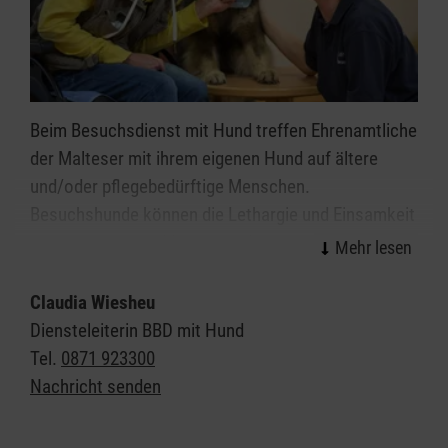
Beim Besuchsdienst mit Hund treffen Ehrenamtliche
der Malteser mit ihrem eigenen Hund auf ältere
und/oder pflegebedürftige Menschen.
Besuchshunde können die Lethargie und Einsamkeit
zurückgezogener Menschen durchbrechen und
jungen, alten, behinderten und kranken Menschen
Freude bereiten.
Claudia Wiesheu
Diensteleiterin BBD mit Hund
Hier in Ort pflegen wir Kooperationen mit bsp. Name
Tel.
0871 923300
Senioreneinrichtung/Jugendeinrichtung oder
Nachricht senden
besuchen Privathaushalte.