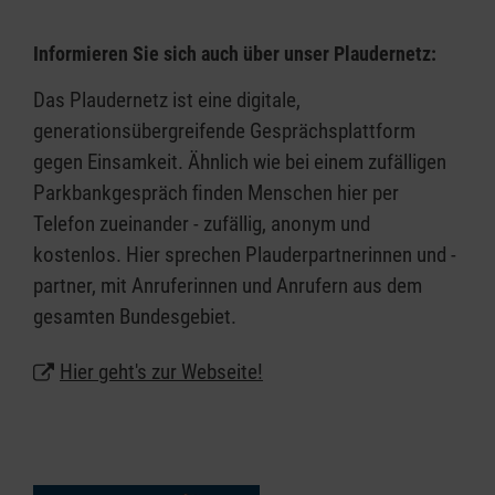
zu Ihrer Lebenssituation wenden können
passende Unterstützung geleistet und
Informieren Sie sich auch über unser Plaudernetz:
wichtige Vorsorge getroffen werden kann
Das Plaudernetz ist eine digitale,
Wir möchten Ihnen Impulse zu einer nachhaltigen
generationsübergreifende Gesprächsplattform
Erhaltung Ihrer Lebensqualität geben. Auf diese
gegen Einsamkeit. Ähnlich wie bei einem zufälligen
Weise sollen der Zugang zur bereits existierenden
Parkbankgespräch ﬁnden Menschen hier per
Angebotsvielfalt erleichtert, wichtige
Telefon zueinander - zufällig, anonym und
Informationslücken geschlossen und fehlende
kostenlos. Hier sprechen Plauderpartnerinnen und -
Angebote ergänzt werden. Unser
partner, mit Anruferinnen und Anrufern aus dem
Informationsdienst steht allen Menschen
gesamten Bundesgebiet.
unabhängig von Konfession und Nationalität
kostenfrei zur Verfügung.
Hier geht's zur Webseite!
Begleitung
Unsere qualifizierten ehrenamtlichen