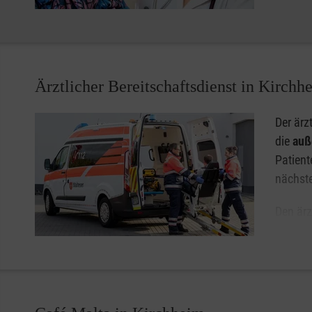
Das Ver
Pflege muss in hohem Maße von Vertrauen geprägt sein. 
mit Ihnen abgestimmten Zeiten zu Hause aufsuchen. Dar
Ärztlicher Bereitschaftsdienst in Kirchh
Der ärz
die
auß
Patient
nächst
Den ärz
der ein
Sie dir
vermittelt.
ir betreiben den Fahrdienst für den Ärztlichen Bereitsch