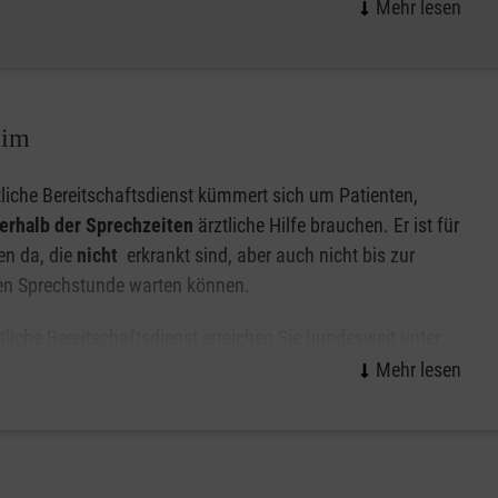
hältnis zwischen Patientin oder Patient und ambulanter
Wir betreuen Sie mit festen Bezugspersonen, die Sie zu den
auf können Sie sich verlassen.
eim
tliche Bereitschaftsdienst kümmert sich um Patienten,
erhalb der Sprechzeiten
ärztliche Hilfe brauchen. Er ist für
en da, die
nicht
erkrankt sind, aber auch nicht bis zur
en Sprechstunde warten können.
tliche Bereitschaftsdienst erreichen Sie bundesweit unter
heitlichen und kostenfreien
Nummer 116117
. Hier werden
ekt an den nächsten Bereitschaftsarzt in Ihrer Nähe
aftsdienst (ÄBD) im
Landkreis Esslingen
, an den Standorten