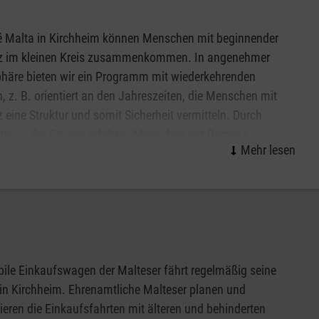
den Standorten Albstadt und Balingen, im Auftrag der
).
é Malta in Kirchheim können Menschen mit beginnender
 im kleinen Kreis zusammenkommen. In angenehmer
praxen
in den Medius Kliniken Standort Kirchheim unter Teck
häre bieten wir ein Programm mit wiederkehrenden
nd ihre Vertreter ihren Notfalldienst. Patienten mit
 z. B. orientiert an den Jahreszeiten, die Menschen mit
hausbehandlung bedürfen, haben mit der Notfallpraxis eine
eine Struktur und somit Sicherheit vermitteln. Durch
ikums.
äten in der Gruppe erfahren Menschen mit Demenz
ten Notfall:
chaft und Freude. Vergessen geglaubte oder bisher
nte Fähigkeiten der Café Malta-Gäste können durch das
 der Leitung einer Fachkraft und mit geschulten
 Begleitung jedes einzelnen Gastes möglich. Gleichzeitig
g.
ile Einkaufswagen der Malteser fährt regelmäßig seine
ezepten
in Kirchheim. Ehrenamtliche Malteser planen und
ieren die Einkaufsfahrten mit älteren und behinderten