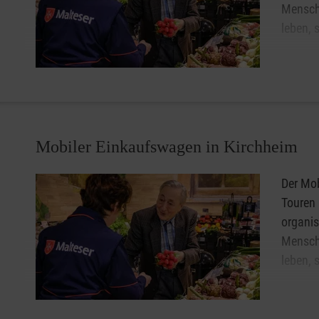
Verbandswechsel
Mensch
Akut Impfungen
leben, 
Der Fahrdienst im Ärztlichen Bereitschaftsdienst (ÄBD)
w
Der Mob
besetzt mit Rettungshelfer-/Rettungssanitäter der Maltes
praktis
Disposition erfolgt derzeit noch über die jeweils zustän
lässt die Seniorinnen und Senioren weiterhin am gesells
des Bereitschaftsdienstes 116 117.
Mobiler Einkaufswagen in Kirchheim
Der Mob
Touren 
organis
Mensch
leben, 
Der Mob
praktis