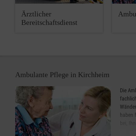
Ärztlicher
Ambul
Bereitschaftsdienst
Ambulante Pflege in Kirchheim
Die Amb
fachlic
Wänden.
haben f
bei, Ih
zu ermö