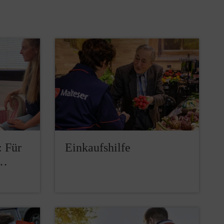
: Für
Einkaufshilfe
d…