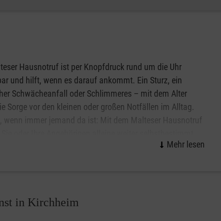
chaftlichen Leben teilnehmen.
teser Hausnotruf ist per Knopfdruck rund um die Uhr
bar und hilft, wenn es darauf ankommt. Ein Sturz, ein
cher Schwächeanfall oder Schlimmeres – mit dem Alter
die Sorge vor den kleinen oder großen Notfällen im Alltag.
, wenn immer jemand da ist: Mit dem Malteser Hausnotruf
Sie oder Ihre Angehörigen alleine weiter selbstbestimmt
eschwert zu Hause in Kirchheim leben. Das kleine,
che Gerät kann wie eine Armbanduhr am Handgelenk
n werden oder auf Wunsch auch als Halskette.
ten und erhalten weitere Informationen zum Malteser
nst in Kirchheim