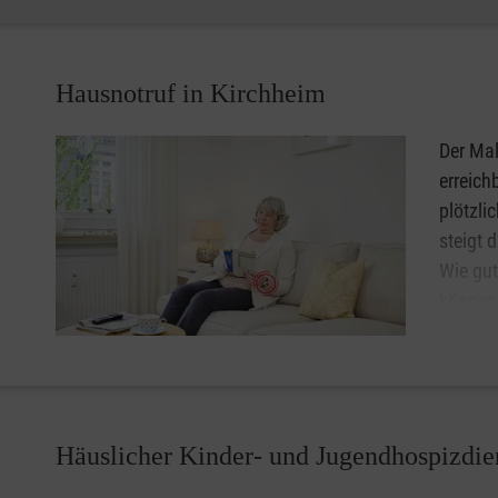
lässt die Seniorinnen und Senioren weiterhin am gesells
Hausnotruf in Kirchheim
Der Mal
erreich
plötzli
steigt 
Wie gut
können 
und unb
handli
getrage
Lassen Sie sich unter
0800 9966006
(gebührenfrei)
bera
Häuslicher Kinder- und Jugendhospizdie
Hausnotruf in Kirchheim.