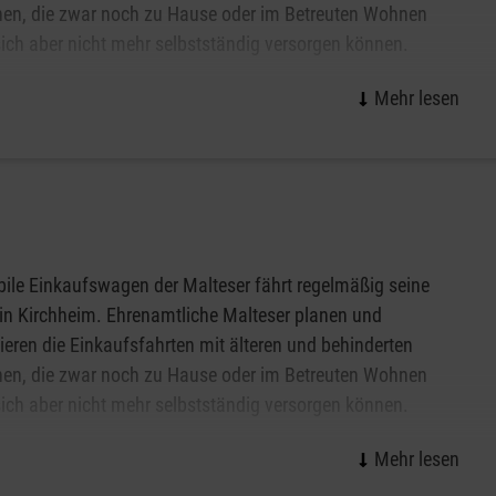
en, die zwar noch zu Hause oder im Betreuten Wohnen
sich aber nicht mehr selbstständig versorgen können.
ird mit einem komplett ausgestatteten Einsatzfahrzeug,
ile Einkaufswagen ermöglicht oder erleichtert auf ganz
er und einem Arzt / einer Ärztin durchgeführt. Die
che Art das selbständige Leben im eigenen Zuhause und
dige Rettungsleitstelle unter der bundesweiten Rufnummer
chaftlichen Leben teilnehmen.
ile Einkaufswagen der Malteser fährt regelmäßig seine
in Kirchheim. Ehrenamtliche Malteser planen und
ieren die Einkaufsfahrten mit älteren und behinderten
en, die zwar noch zu Hause oder im Betreuten Wohnen
sich aber nicht mehr selbstständig versorgen können.
ile Einkaufswagen ermöglicht oder erleichtert auf ganz
che Art das selbständige Leben im eigenen Zuhause und