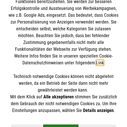
Funktionen bereitzustellen. Sie werden zur besseren
Erfolgskontrolle und Aussteuerung von Werbekampagnen,
Impressum
wie z.B. Google Ads, eingesetzt. Das bedeutet, dass Cookies
Datenschutz
Die Malteser
zur Personalisierung von Anzeigen verwendet werden. Sie
Barrierefreiheit
entscheiden selbst, welche Kategorien Sie zulassen
Kontakt
möchten. Beachten Sie jedoch, dass bei fehlender
Malteser in Deutschland
Zustimmung gegebenenfalls nicht mehr alle
Funktionalitäten der Webseite zur Verfügung stehen.
Malteserorden
Spendenkonto
Weitere Infos finden Sie in unseren speziellen Cookie-
Sharepoint
Datenschutzhinweisen unter folgendem
Link
.
Empfänger: Malteser Hilfsdienst e.V.
Technisch notwendige Cookies können nicht abgelehnt
Bank: Volksbank Mittlere Neckar e.G.
So finden Sie uns
werden, da ein Betrieb der Seite dann nicht mehr
IBAN: DE24 6129 0120 0381 7200 04
gewährleistet werden kann.
Mit dem Klick auf
Alle akzeptieren
stimmen Sie zusätzlich
BIC: GENODES1NUE
Hans-Böckler-Straße 1
dem Gebrauch der nicht notwendigen Cookies zu. Um Ihre
Der Malteser Hilfsdienst e.V. ist als eingetragene
Einstellungen anzupassen, wählen Sie
Details anzeigen
.
73230 Kirchheim unter Teck
gemeinnützige Organisation von der Körperschaft- und
Telefon: 07021 95052 0
Gewerbesteuer befreit.