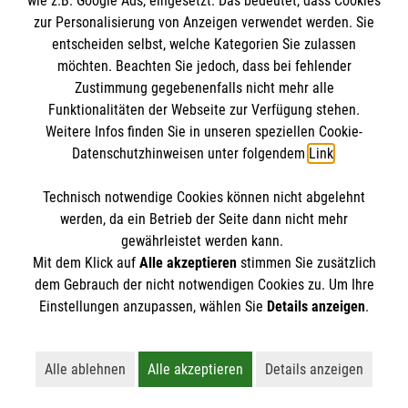
wie z.B. Google Ads, eingesetzt. Das bedeutet, dass Cookies
Datenschutz
Die Malteser
zur Personalisierung von Anzeigen verwendet werden. Sie
Barrierefreiheit
entscheiden selbst, welche Kategorien Sie zulassen
Kontakt
möchten. Beachten Sie jedoch, dass bei fehlender
Malteser in Deutschland
Zustimmung gegebenenfalls nicht mehr alle
Malteserorden
Funktionalitäten der Webseite zur Verfügung stehen.
Spendenkonto
Weitere Infos finden Sie in unseren speziellen Cookie-
Sharepoint
Datenschutzhinweisen unter folgendem
Link
.
Empfänger: Malteser Hilfsdienst e.V.
Technisch notwendige Cookies können nicht abgelehnt
Bank: Volksbank Mittlere Neckar e.G.
So finden Sie uns
werden, da ein Betrieb der Seite dann nicht mehr
IBAN: DE24 6129 0120 0381 7200 04
gewährleistet werden kann.
Mit dem Klick auf
Alle akzeptieren
stimmen Sie zusätzlich
BIC: GENODES1NUE
Hans-Böckler-Straße 1
dem Gebrauch der nicht notwendigen Cookies zu. Um Ihre
Der Malteser Hilfsdienst e.V. ist als eingetragene
Einstellungen anzupassen, wählen Sie
Details anzeigen
.
73230 Kirchheim unter Teck
gemeinnützige Organisation von der Körperschaft- und
Telefon: 07021 95052 0
Gewerbesteuer befreit.
Email: ausbildung.esslingen@malteser.org
Alle ablehnen
Alle akzeptieren
Details anzeigen
Lehnt alle nicht-essentiellen Cookies ab
Akzeptiert alle Cookies einschließl
Öffnet detaillie