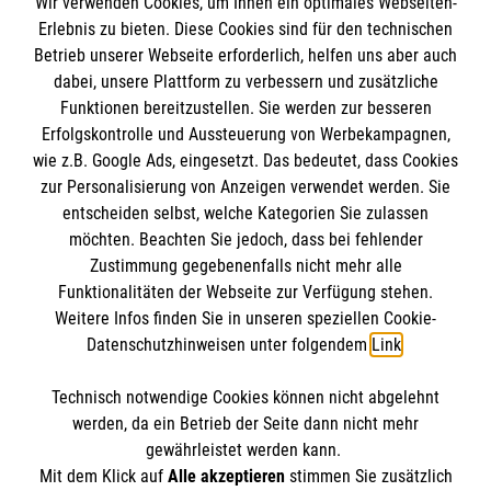
Wir verwenden Cookies, um Ihnen ein optimales Webseiten-
Erlebnis zu bieten. Diese Cookies sind für den technischen
Informationen
Betrieb unserer Webseite erforderlich, helfen uns aber auch
dabei, unsere Plattform zu verbessern und zusätzliche
Funktionen bereitzustellen. Sie werden zur besseren
Erfolgskontrolle und Aussteuerung von Werbekampagnen,
Impressum
wie z.B. Google Ads, eingesetzt. Das bedeutet, dass Cookies
Datenschutz
Die Malteser
zur Personalisierung von Anzeigen verwendet werden. Sie
Barrierefreiheit
entscheiden selbst, welche Kategorien Sie zulassen
Kontakt
möchten. Beachten Sie jedoch, dass bei fehlender
Malteser in Deutschland
Zustimmung gegebenenfalls nicht mehr alle
Malteserorden
Funktionalitäten der Webseite zur Verfügung stehen.
Spendenkonto
Weitere Infos finden Sie in unseren speziellen Cookie-
Sharepoint
Datenschutzhinweisen unter folgendem
Link
.
Empfänger: Malteser Hilfsdienst e.V.
Technisch notwendige Cookies können nicht abgelehnt
Bank: Pax-Bank
So finden Sie uns
werden, da ein Betrieb der Seite dann nicht mehr
IBAN: DE67370601201201211111
gewährleistet werden kann.
Mit dem Klick auf
Alle akzeptieren
stimmen Sie zusätzlich
BIC: GENODED1PA7