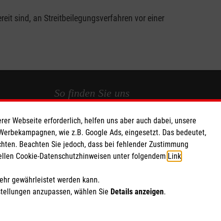
it sind, an Streitbeilegungsverfahren vor einer
So finden Sie uns
rer Webseite erforderlich, helfen uns aber auch dabei, unsere
 e.V.
Suttonstraße 24
 Werbekampagnen, wie z.B. Google Ads, eingesetzt. Das bedeutet,
 Caritas eG
65399 Kiedrich
chten. Beachten Sie jedoch, dass bei fehlender Zustimmung
11
Telefon: 06123 9340399
ziellen Cookie-Datenschutzhinweisen unter folgendem
Link
.
Email:
mehr gewährleistet werden kann.
stellungen anzupassen, wählen Sie
Details anzeigen
.