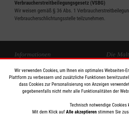
Verbraucherstreitbeilegungsgesetz (VSBG)
Wir weisen gemäß § 36 Abs. 1 Verbraucherstreitbeilegungs
Verbraucherschlichtungsstelle teilzunehmen.
Informationen
Die Malt
Wir verwenden Cookies, um Ihnen ein optimales Webseiten-Erle
Impressum
Malteser in
Plattform zu verbessern und zusätzliche Funktionen bereitzuste
Datenschutz
Malteseror
dass Cookies zur Personalisierung von Anzeigen verwendet
Barrierefreiheit
Sharepoint
gegebenenfalls nicht mehr alle Funktionalitäten der Web
Kontakt
Technisch notwendige Cookies k
Mit dem Klick auf
Alle akzeptieren
stimmen Sie zusä
Der Malteser Hilfsdienst e.V. ist als eingetragene gemeinnü