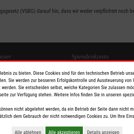
gesetz (VSBG) darauf hin, dass wir weder verpflichtet noch bere
eser
Spendenkonto
bnis zu bieten. Diese Cookies sind für den technischen Betrieb unse
 Deutschland
Empfänger: Malteser Hilfsdienst
llen. Sie werden zur besseren Erfolgskontrolle und Aussteuerung von
den
Bank: Pax-Bank für Kirche und
 werden. Sie entscheiden selbst, welche Kategorien Sie zulassen mö
IBAN: DE673706012012012111
seite zur Verfügung stehen. Weitere Infos finden Sie in unseren spe
BIC: GENODED1PA7
önnen nicht abgelehnt werden, da ein Betrieb der Seite dann nicht 
tzlich dem Gebrauch der nicht notwendigen Cookies zu. Um Ihre Ein
tzige Organisation von der Körperschaft- und Gewerbesteuer befreit.
Alle ablehnen
Alle akzeptieren
Details anzeigen