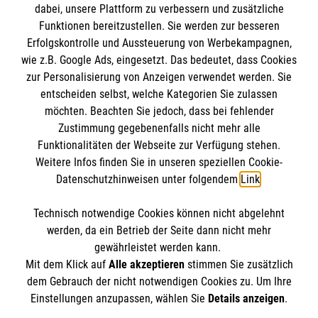
dabei, unsere Plattform zu verbessern und zusätzliche
Funktionen bereitzustellen. Sie werden zur besseren
Erfolgskontrolle und Aussteuerung von Werbekampagnen,
Impressum
wie z.B. Google Ads, eingesetzt. Das bedeutet, dass Cookies
Datenschutz
Die Malteser
zur Personalisierung von Anzeigen verwendet werden. Sie
Kontakt
entscheiden selbst, welche Kategorien Sie zulassen
Barrierefreiheit
möchten. Beachten Sie jedoch, dass bei fehlender
Malteser in Deutschland
Zustimmung gegebenenfalls nicht mehr alle
Malteserorden
Funktionalitäten der Webseite zur Verfügung stehen.
Spendenkonto
Weitere Infos finden Sie in unseren speziellen Cookie-
Sharepoint
Datenschutzhinweisen unter folgendem
Link
.
Empfänger: Malteser Hilfsdienst e.V.
Technisch notwendige Cookies können nicht abgelehnt
Bank: Pax-Bank für Kirche und Caritas eG
So finden Sie uns
werden, da ein Betrieb der Seite dann nicht mehr
IBAN: DE58 3706 0120 1201 2020 58
gewährleistet werden kann.
Mit dem Klick auf
Alle akzeptieren
stimmen Sie zusätzlich
BIC: GENODED1PA7
Mozartstraße 5
dem Gebrauch der nicht notwendigen Cookies zu. Um Ihre
Der Malteser Hilfsdienst e.V. ist als eingetragene
Einstellungen anzupassen, wählen Sie
Details anzeigen
.
87435 Kempten
gemeinnützige Organisation von der Körperschaft- und