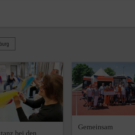
burg
Gemeinsam
ztanz bei den