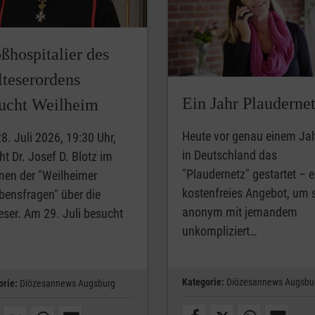
ßhospitalier des
teserordens
Ein Jahr Plauderne
ucht Weilheim
Heute vor genau einem Jah
8. Juli 2026, 19:30 Uhr,
in Deutschland das
ht Dr. Josef D. Blotz im
"Plaudernetz" gestartet – e
en der "Weilheimer
kostenfreies Angebot, um 
bensfragen" über die
anonym mit jemandem
eser. Am 29. Juli besucht
unkompliziert…
Kategorie:
Diözesannews Augsbu
orie:
Diözesannews Augsburg