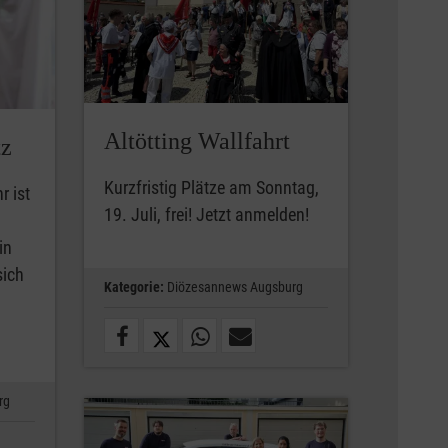
Altötting Wallfahrt
tz
Kurzfristig Plätze am Sonntag,
r ist
19. Juli, frei! Jetzt anmelden!
in
sich
Kategorie:
Diözesannews Augsburg
rg