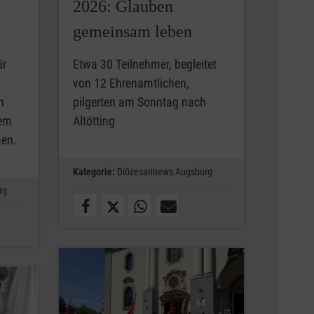
2026: Glauben
gemeinsam leben
ür
Etwa 30 Teilnehmer, begleitet
von 12 Ehrenamtlichen,
n
pilgerten am Sonntag nach
nem
Altötting
men.
Kategorie:
Diözesannews Augsburg
rg