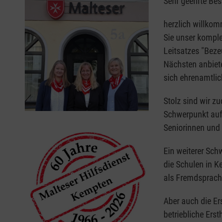
Sehr geehrte Bes
herzlich willkom
Sie unser komple
Leitsatzes "Bez
Nächsten anbiet
sich ehrenamtli
Stolz sind wir z
Schwerpunkt auf
Seniorinnen und 
Ein weiterer Schw
die Schulen in 
als Fremdsprach
Aber auch die Er
betriebliche Ers