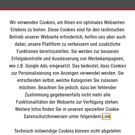
Wir verwenden Cookies, um Ihnen ein optimales Webseiten-
Erlebnis zu bieten. Diese Cookies sind für den technischen
Informationen
Betrieb unserer Webseite erforderlich, helfen uns aber auch
dabei, unsere Plattform zu verbessern und zusätzliche
Funktionen bereitzustellen. Sie werden zur besseren
Erfolgskontrolle und Aussteuerung von Werbekampagnen,
Impressum
wie z.B. Google Ads, eingesetzt. Das bedeutet, dass Cookies
Datenschutz
Die Malteser
zur Personalisierung von Anzeigen verwendet werden. Sie
Barrierefreiheit
entscheiden selbst, welche Kategorien Sie zulassen
Kontakt
möchten. Beachten Sie jedoch, dass bei fehlender
Malteser in Deutschland
Zustimmung gegebenenfalls nicht mehr alle
Malteserorden
Funktionalitäten der Webseite zur Verfügung stehen.
Spendenkonto
Weitere Infos finden Sie in unseren speziellen Cookie-
Sharepoint
Datenschutzhinweisen unter folgendem
Link
.
Empfänger: Malteser Hilfsdienst e.V.
Technisch notwendige Cookies können nicht abgelehnt