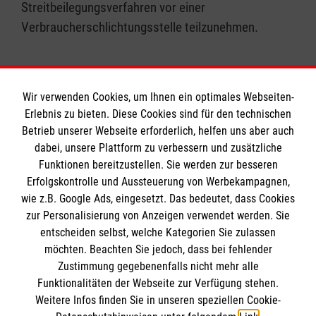
Streitbeilegungsverfahren vor einer
Verbraucherschlichtungsstelle teilzunehmen.
Wir verwenden Cookies, um Ihnen ein optimales Webseiten-
Erlebnis zu bieten. Diese Cookies sind für den technischen
Informationen
Betrieb unserer Webseite erforderlich, helfen uns aber auch
dabei, unsere Plattform zu verbessern und zusätzliche
Funktionen bereitzustellen. Sie werden zur besseren
Erfolgskontrolle und Aussteuerung von Werbekampagnen,
Impressum
wie z.B. Google Ads, eingesetzt. Das bedeutet, dass Cookies
Datenschutz
Die Malteser
zur Personalisierung von Anzeigen verwendet werden. Sie
Barrierefreiheit
entscheiden selbst, welche Kategorien Sie zulassen
Kontakt
möchten. Beachten Sie jedoch, dass bei fehlender
Malteser in Deutschland
Zustimmung gegebenenfalls nicht mehr alle
Malteserorden
Funktionalitäten der Webseite zur Verfügung stehen.
Spendenkonto
Weitere Infos finden Sie in unseren speziellen Cookie-
Sharepoint