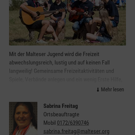
Mit der Malteser Jugend wird die Freizeit
abwechslungsreich, lustig und auf keinen Fall
langweilig! Gemeinsame Freizeitaktivitäten und
Spiele, Verbände anlegen und ein wenig Erste Hilfe,
sich kreativ und sozial betätigen. Das und noch
Vieles mehr bieten wir.
Sabrina Freitag
Die Malteser Jugend ist die in Gruppen
Ortsbeauftragte
zusammengeschlossene Gemeinschaft von Kindern,
Mobil
0172/6390746
Jugendlichen und jungen Erwachsenen im Malteser
sabrina.freitag@malteser.org