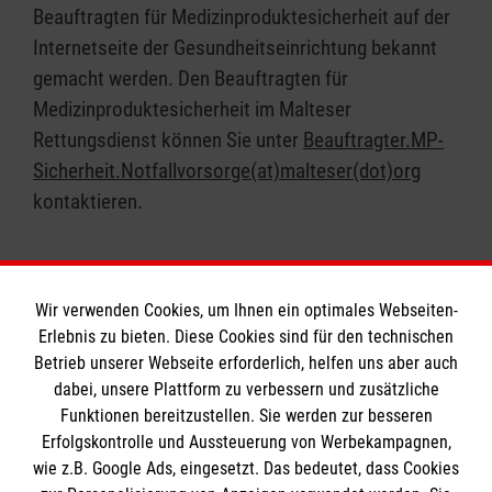
Beauftragten für Medizinproduktesicherheit auf der
Internetseite der Gesundheitseinrichtung bekannt
gemacht werden. Den Beauftragten für
Medizinproduktesicherheit im Malteser
Rettungsdienst können Sie unter
Beauftragter.MP-
Sicherheit.Notfallvorsorge(at)malteser(dot)org
kontaktieren.
Wir verwenden Cookies, um Ihnen ein optimales Webseiten-
Erlebnis zu bieten. Diese Cookies sind für den technischen
Betrieb unserer Webseite erforderlich, helfen uns aber auch
Informationen
dabei, unsere Plattform zu verbessern und zusätzliche
Funktionen bereitzustellen. Sie werden zur besseren
Erfolgskontrolle und Aussteuerung von Werbekampagnen,
Impressum
wie z.B. Google Ads, eingesetzt. Das bedeutet, dass Cookies
Datenschutz
Die Malteser