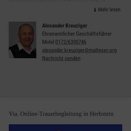
versorgen.
Unserer Einheiten bestehen aus ehrenamtlichen
Alexander Kreuziger
Helfern, die für ihre Tätigkeit eine entsprechende
Ehrenamtlicher Geschäftsführer
Fachdienstausbildung absolvieren. Um auch im
Mobil
0172/6390746
Einsatzfall gut trainiert zu sein, verpflegen wir
alexander.kreuziger@malteser.org
größerer Gruppen bei Veranstaltungen wie z.B.
Nachricht senden
Prozessionen, Kirchentagen, Zeltlagern usw.
Sprechen Sie uns gerne an, wenn wir Sie mit unserer
Verpflegungseinheit bei größeren Veranstaltungen
unterstützen können.
Via. Online-Trauerbegleitung in Herbstein