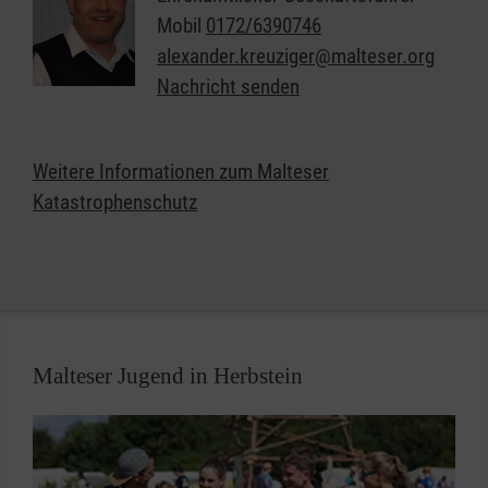
Organisiert in einzelnen Einsatzgruppen sind unsere
Mobil
0172/6390746
Helferinnen und Helfer Spezialisten in den Bereichen
alexander.kreuziger@malteser.org
Sanitätsdienst, Technik, Betreuung und
Nachricht senden
Kommunikation/Führung. In all diesen Bereichen
suchen wir immer Menschen, die im Fall der Fälle
bereit sind, sich für ihre Mitmenschen zu
Weitere Informationen zum Malteser
engagieren.
Katastrophenschutz
Malteser Jugend in Herbstein