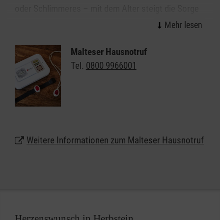
oder Schlimmeres – mit dem Alter steigt die Sorge
vor den kleinen oder großen Notfällen im Alltag. Wie
gut, wenn immer jemand da ist: Mit dem Malteser
Hausnotruf können Sie oder Ihre Angehörigen allein
Malteser Hausnotruf
weiter selbstbestimmt und unbeschwert zu Hause
Tel.
0800 9966001
in Viernheim leben. Das kleine, handliche Gerät kann
wie eine Armbanduhr am Handgelenk getragen
werden oder auf Wunsch auch als Halskette.
Lassen Sie sich unter
0800 9966001
gebührenfrei
Weitere Informationen zum Malteser Hausnotruf
beraten und erhalten weitere Informationen zum
Malteser Hausnotruf in Herbstein.
Herzenswunsch in Herbstein