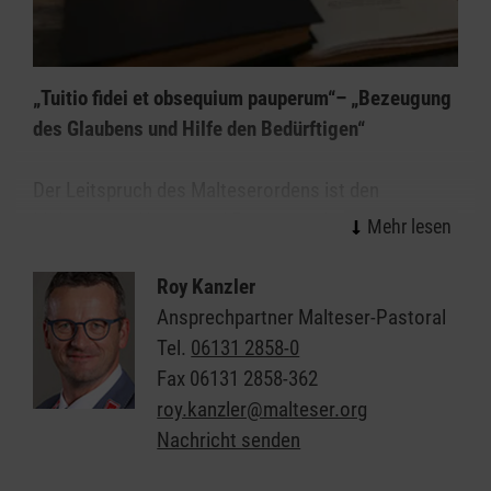
„Tuitio fidei et obsequium pauperum“– „Bezeugung
des Glaubens und Hilfe den Bedürftigen“
Der Leitspruch des Malteserordens ist den
Maltesern in Haupt- und Ehrenamt als
Selbstverständnis bekannt. Gerade den zweiten Teil
haben die Malteser verinnerlicht: Hilfe den
Roy Kanzler
Bedürftigen!
Ansprechpartner Malteser-Pastoral
Tel.
06131 2858-0
Das Referat „Malteser Pastoral“ möchte dazu
Fax
06131 2858-362
einladen, die Quelle unseres Tuns, aber auch die sich
roy.kanzler@malteser.org
daraus ergebenen Fragen neuen Raum zugeben. Bei
Nachricht senden
den Maltesern steht der Mensch im Mittelpunkt,