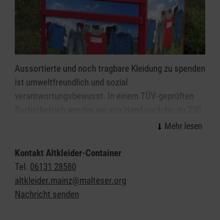
Aussortierte und noch tragbare Kleidung zu spenden
ist umweltfreundlich und sozial
verantwortungsbewusst. In einem TÜV-geprüften
Sortierbetrieb werden sie von Hand nach bis zu 250
Kriterien sortiert. Mit den Erlösen aus dem Verkauf
Ihrer Altkleiderspenden finanzieren wir unsere
ehrenamtlichen Aktivitäten vor Ort.
Kontakt Altkleider-Container
Tel.
06131 28580
altkleider.mainz@malteser.org
Nachricht senden