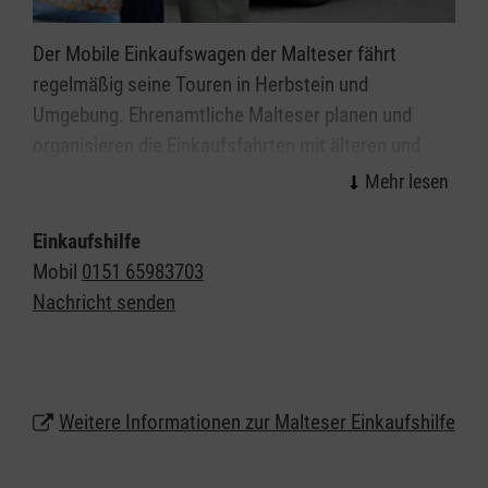
36367 Wartenberg Schulstraße
Der Mobile Einkaufswagen der Malteser fährt
36367 Wartenberg Mühlstraße 2
regelmäßig seine Touren in Herbstein und
Umgebung. Ehrenamtliche Malteser planen und
organisieren die Einkaufsfahrten mit älteren und
Menschen mit Behinderung, die noch zu Hause oder
im Betreuten Wohnen leben, sich aber nicht mehr
selbstständig versorgen können. Angesteuert
Einkaufshilfe
werden Supermärkte und Einkaufszentren.
Mobil
0151 65983703
Nachricht senden
Wenn Sie unser kostenfreies Angebot in Anspruch
nehmen möchten, wenden Sie sich bitte an Sabrina
Freitag.
Weitere Informationen zur Malteser Einkaufshilfe
Der Mobile Einkaufswagen ermöglicht oder
erleichtert auf ganz praktische Art das selbständige