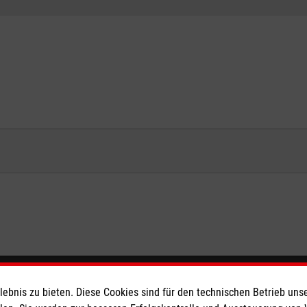
eser
Spendenkonto
bnis zu bieten. Diese Cookies sind für den technischen Betrieb unse