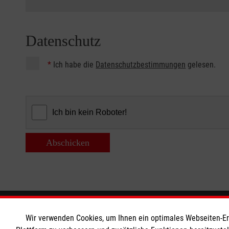
Datenschutz
*
Ich habe die
Datenschutzbestimmungen
gelesen.
Abschicken
Informationen
Die Malt
Wir verwenden Cookies, um Ihnen ein optimales Webseiten-Erle