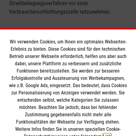
Streitbeilegungsverfahren vor einer
Verbraucherschlichtungsstelle teilzunehmen.
Wir verwenden Cookies, um Ihnen ein optimales Webseiten-
Erlebnis zu bieten. Diese Cookies sind für den technischen
Informationen
Betrieb unserer Webseite erforderlich, helfen uns aber auch
dabei, unsere Plattform zu verbessern und zusätzliche
Funktionen bereitzustellen. Sie werden zur besseren
Erfolgskontrolle und Aussteuerung von Werbekampagnen,
Impressum
wie z.B. Google Ads, eingesetzt. Das bedeutet, dass Cookies
Datenschutz
Die Malteser
zur Personalisierung von Anzeigen verwendet werden. Sie
Barrierefreiheit
entscheiden selbst, welche Kategorien Sie zulassen
Kontakt
möchten. Beachten Sie jedoch, dass bei fehlender
Malteser in Deutschland
Zustimmung gegebenenfalls nicht mehr alle
Malteserorden
Funktionalitäten der Webseite zur Verfügung stehen.
Spendenkonto
Weitere Infos finden Sie in unseren speziellen Cookie-
Sharepoint