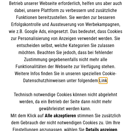
Informationen
Betrieb unserer Webseite erforderlich, helfen uns aber auch
dabei, unsere Plattform zu verbessern und zusätzliche
Funktionen bereitzustellen. Sie werden zur besseren
Erfolgskontrolle und Aussteuerung von Werbekampagnen,
Impressum
wie z.B. Google Ads, eingesetzt. Das bedeutet, dass Cookies
Datenschutz
Die Malteser
zur Personalisierung von Anzeigen verwendet werden. Sie
Barrierefreiheit
entscheiden selbst, welche Kategorien Sie zulassen
Kontakt
möchten. Beachten Sie jedoch, dass bei fehlender
Malteser in Deutschland
Zustimmung gegebenenfalls nicht mehr alle
Malteserorden
Funktionalitäten der Webseite zur Verfügung stehen.
​Teilnahmebedingungen Gewinnspiel
Spendenkonto
Weitere Infos finden Sie in unseren speziellen Cookie-
Sharepoint
Datenschutzhinweisen unter folgendem
Link
.
Empfänger: Malteser Hilfsdienst e.V.
Technisch notwendige Cookies können nicht abgelehnt
Bank: Pax-Bank für Kirche und Caritas eG
So finden Sie uns
werden, da ein Betrieb der Seite dann nicht mehr
IBAN: DE15370601201201210204
gewährleistet werden kann.
Mit dem Klick auf
Alle akzeptieren
stimmen Sie zusätzlich
BIC: GENODED1PA7
Theodor-Heuss-Allee 23
dem Gebrauch der nicht notwendigen Cookies zu. Um Ihre
Der Malteser Hilfsdienst e.V. ist als eingetragene
Einstellungen anzupassen, wählen Sie
Details anzeigen
.