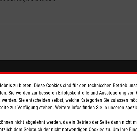
eser
Spendenkonto
bnis zu bieten. Diese Cookies sind für den technischen Betrieb unse
 Deutschland
Empfänger: Malteser Hilfsdienst
llen. Sie werden zur besseren Erfolgskontrolle und Aussteuerung von
 werden. Sie entscheiden selbst, welche Kategorien Sie zulassen mö
den
Bank: Pax-Bank für Kirche und
seite zur Verfügung stehen. Weitere Infos finden Sie in unseren spe
IBAN: DE15370601201201210
BIC: GENODED1PA7
önnen nicht abgelehnt werden, da ein Betrieb der Seite dann nicht 
tzlich dem Gebrauch der nicht notwendigen Cookies zu. Um Ihre Ein