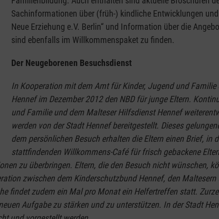
Familienbildung. Auch enthalten sind aktuelle Broschüren de
Sachinformationen über (früh-) kindliche Entwicklungen und
Neue Erziehung e.V. Berlin“ und Information über die Angebo
sind ebenfalls im Willkommenspaket zu finden.
Der Neugeborenen Besuchsdienst
In Kooperation mit dem Amt für Kinder, Jugend und Familie d
Hennef im Dezember 2012 den NBD für junge Eltern. Kontinu
und Familie und dem Malteser Hilfsdienst Hennef weiterentwic
werden von der Stadt Hennef bereitgestellt. Dieses gelungene
dem persönlichen Besuch erhalten die Eltern einen Brief, i
stattfindenden Willkommens-Café für frisch gebackene Eltern
ionen zu überbringen. Eltern, die den Besuch nicht wünschen, 
peration zwischen dem Kinderschutzbund Hennef, den Maltesern 
 findet zudem ein Mal pro Monat ein Helfertreffen statt. Zurzeit
er neuen Aufgabe zu stärken und zu unterstützen. In der Stadt H
ht und vorgestellt werden.