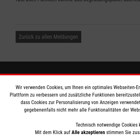
Zurück zu allen Meldungen
Informationen
Die Malt
Wir verwenden Cookies, um Ihnen ein optimales Webseiten-Erle
Impressum
Malteser in
Plattform zu verbessern und zusätzliche Funktionen bereitzuste
dass Cookies zur Personalisierung von Anzeigen verwendet
Datenschutz
Malteseror
gegebenenfalls nicht mehr alle Funktionalitäten der Web
Teilnahmebedingungen Gewinnspiel
Sharepoint
Barrierefreiheit
Technisch notwendige Cookies k
Kontakt
Mit dem Klick auf
Alle akzeptieren
stimmen Sie zusä