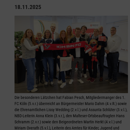
18.11.2025
Die besonderen Lätzchen hat Fabian Pesch, Mitgliedermanger des 1.
FC Köln (5.v.r.) überreicht an Bürgermeister Mario Dahm (4.v.R.) sowie
die Ehrenamtlichen Lissy Wedding (2.v.l.) und Assunta Schlüter (3.v.l.),
NBD-Leiterin Anna Klein (3.v.r.), den Malteser-Ortsbeauftragten Hans
Schramm (2.v.r.) sowie den Beigeordneten Martin Herkt (4.v.l.) und
Miriam Overath (5.v.l.), Leiterin des Amtes für Kinder, Jugend und