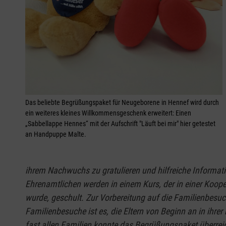
Das beliebte Begrüßungspaket für Neugeborene in Hennef wird durch
ein weiteres kleines Willkommensgeschenk erweitert: Einen
„Sabbellappe Hennes“ mit der Aufschrift "Läuft bei mir" hier getestet
an Handpuppe Malte.
ihrem Nachwuchs zu gratulieren und hilfreiche Informat
Ehrenamtlichen werden in einem Kurs, der in einer Koo
wurde, geschult. Zur Vorbereitung auf die Familienbesuche
Familienbesuche ist es, die Eltern von Beginn an in ihr
fast allen Familien konnte das Begrüßungspaket überreic