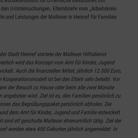
s Bundesinstituts für Öffentliche Gesundheit mit
 den U-Untersuchungen. Elternbriefe vom „Arbeitskreis
te und Leistungen der Malteser in Hennef für Familien
er Stadt Hennef startete der Malteser Hilfsdienst
ierlich wird das Konzept vom Amt für Kinder, Jugend
kelt. Auch die finanziellen Mittel, jährlich 12.000 Euro,
 Kooperationsmodell ist bei den Eltern sehr beliebt. Vor
n dem der Besuch zu Hause oder beim alle zwei Monate
 angeboten wird. Ziel ist es, den Familien persönlich zu
können das Begrüßungspaket persönlich abholen. Die
und dem Amt für Kinder, Jugend und Familie entwickelt
 sind elf geschulte Malteser ehrenamtlich tätig. Ziel der
ennef werden etwa 450 Geburten jährlich angemeldet. In