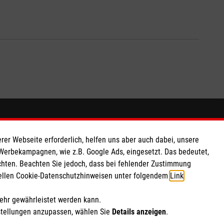
So finden Sie uns
rer Webseite erforderlich, helfen uns aber auch dabei, unsere
 e.V.
Theodor-Heuss-Allee 23
 Werbekampagnen, wie z.B. Google Ads, eingesetzt. Das bedeutet,
chten. Beachten Sie jedoch, dass bei fehlender Zustimmung
 Caritas eG
53773 Hennef
ziellen Cookie-Datenschutzhinweisen unter folgendem
Link
.
204
Telefon: 02242 9220 0
info.hennef@malteser.org
mehr gewährleistet werden kann.
stellungen anzupassen, wählen Sie
Details anzeigen
.