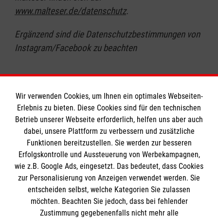
www.malteser.de/datenschutz
.
Ergänzend sind die Datenschutzbestimmungen von
Instagram/Facebook zu beachten
Wir verwenden Cookies, um Ihnen ein optimales Webseiten-
Erlebnis zu bieten. Diese Cookies sind für den technischen
Informationen
Betrieb unserer Webseite erforderlich, helfen uns aber auch
dabei, unsere Plattform zu verbessern und zusätzliche
Funktionen bereitzustellen. Sie werden zur besseren
Erfolgskontrolle und Aussteuerung von Werbekampagnen,
Impressum
wie z.B. Google Ads, eingesetzt. Das bedeutet, dass Cookies
Datenschutz
Die Malteser
zur Personalisierung von Anzeigen verwendet werden. Sie
Barrierefreiheit
entscheiden selbst, welche Kategorien Sie zulassen
Kontakt
möchten. Beachten Sie jedoch, dass bei fehlender
Malteser in Deutschland
Zustimmung gegebenenfalls nicht mehr alle