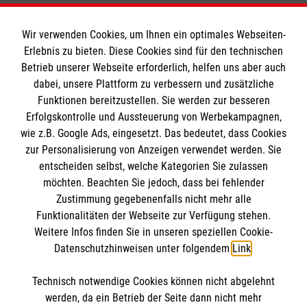
Wir verwenden Cookies, um Ihnen ein optimales Webseiten-
Erlebnis zu bieten. Diese Cookies sind für den technischen
Informationen
Betrieb unserer Webseite erforderlich, helfen uns aber auch
dabei, unsere Plattform zu verbessern und zusätzliche
Funktionen bereitzustellen. Sie werden zur besseren
Erfolgskontrolle und Aussteuerung von Werbekampagnen,
Impressum
wie z.B. Google Ads, eingesetzt. Das bedeutet, dass Cookies
Datenschutz
Die Malteser
zur Personalisierung von Anzeigen verwendet werden. Sie
Barrierefreiheit
entscheiden selbst, welche Kategorien Sie zulassen
Kontakt
möchten. Beachten Sie jedoch, dass bei fehlender
Malteser in Deutschland
Zustimmung gegebenenfalls nicht mehr alle
Malteserorden
Funktionalitäten der Webseite zur Verfügung stehen.
​Teilnahmebedingungen Gewinnspiel
Spendenkonto
Weitere Infos finden Sie in unseren speziellen Cookie-
Sharepoint
Datenschutzhinweisen unter folgendem
Link
.
Empfänger: Malteser Hilfsdienst e.V.
Technisch notwendige Cookies können nicht abgelehnt
Bank: Pax-Bank für Kirche und Caritas eG
So finden Sie uns
werden, da ein Betrieb der Seite dann nicht mehr