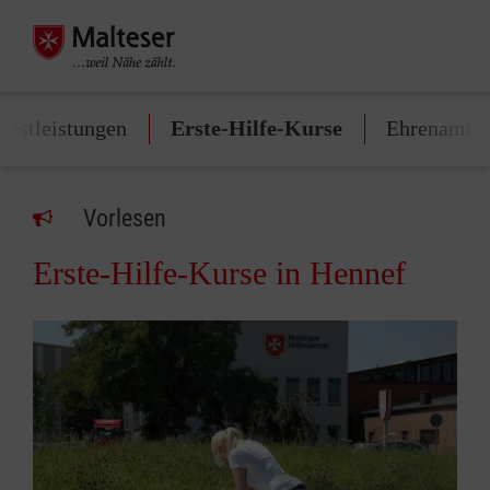
enstleistungen
Erste-Hilfe-Kurse
Ehrenamt
Vorlesen
Erste-Hilfe-Kurse in Hennef