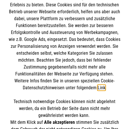
Erlebnis zu bieten. Diese Cookies sind für den technischen
Betreuer, Personen, die beruflich mit Kindern
Informationen
Betrieb unserer Webseite erforderlich, helfen uns aber auch
zu tun haben
dabei, unsere Plattform zu verbessern und zusätzliche
Funktionen bereitzustellen. Sie werden zur besseren
Kursdauer:
Erfolgskontrolle und Aussteuerung von Werbekampagnen,
Impressum
9 Unterrichtseinheiten à 45 Minuten
wie z.B. Google Ads, eingesetzt. Das bedeutet, dass Cookies
Datenschutz
Die Malteser
zur Personalisierung von Anzeigen verwendet werden. Sie
Barrierefreiheit
Jetzt Kurs buchen: Erste-Hilfe in
entscheiden selbst, welche Kategorien Sie zulassen
Bildungseinrichtungen
Kontakt
möchten. Beachten Sie jedoch, dass bei fehlender
Malteser in Deutschland
Zustimmung gegebenenfalls nicht mehr alle
Malteserorden
Funktionalitäten der Webseite zur Verfügung stehen.
​Teilnahmebedingungen Gewinnspiel
Spendenkonto
Weitere Infos finden Sie in unseren speziellen Cookie-
Sharepoint
Datenschutzhinweisen unter folgendem
Link
.
Empfänger: Malteser Hilfsdienst e.V.
Technisch notwendige Cookies können nicht abgelehnt
Bank: Pax-Bank für Kirche und Caritas eG
So finden Sie uns
werden, da ein Betrieb der Seite dann nicht mehr
IBAN: DE15370601201201210204
gewährleistet werden kann.
Mit dem Klick auf
Alle akzeptieren
stimmen Sie zusätzlich
BIC: GENODED1PA7
Theodor-Heuss-Allee 23