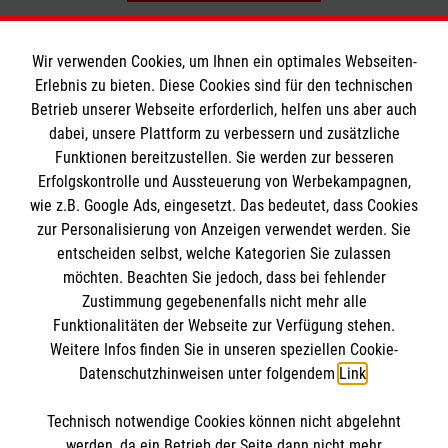
Wir verwenden Cookies, um Ihnen ein optimales Webseiten-
Erlebnis zu bieten. Diese Cookies sind für den technischen
Betrieb unserer Webseite erforderlich, helfen uns aber auch
Informationen
dabei, unsere Plattform zu verbessern und zusätzliche
Funktionen bereitzustellen. Sie werden zur besseren
Erfolgskontrolle und Aussteuerung von Werbekampagnen,
Impressum
wie z.B. Google Ads, eingesetzt. Das bedeutet, dass Cookies
Datenschutz
Die Malteser
zur Personalisierung von Anzeigen verwendet werden. Sie
Barrierefreiheit
entscheiden selbst, welche Kategorien Sie zulassen
Kontakt
möchten. Beachten Sie jedoch, dass bei fehlender
Malteser in Deutschland
Zustimmung gegebenenfalls nicht mehr alle
Funktionalitäten der Webseite zur Verfügung stehen.
Malteserorden
Spendenkonto
Weitere Infos finden Sie in unseren speziellen Cookie-
Sharepoint
Datenschutzhinweisen unter folgendem
Link
.
Spendenkonto: Pax-Bank für Kirche und Caritas
Technisch notwendige Cookies können nicht abgelehnt
eG
So finden Sie uns
werden, da ein Betrieb der Seite dann nicht mehr