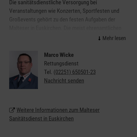
Die sanitätsdienstliche Versorgung bei
Veranstaltungen wie Konzerten, Sportfesten und
Großevents gehört zu den festen Aufgaben der
Malteser in Euskirchen. Die meist ehrenamtlichen
Mitarbeitenden des Malteser Sanitätsdiensts leisten
wirksame Hilfe in der Notfallvorsorge.
Marco Wicke
Veranstaltungen ab einer gewissen Dimension bzw.
Rettungsdienst
mit einer bestimmten Charakteristik erfordern einen
Tel.
(02251) 650501-23
qualifizierten Sanitätsdienst. Überall da, wo viele
Nachricht senden
Menschen zusammenkommen, erhöht sich
naturgemäß das Notfallrisiko. Neben der freiwilligen
Absicherung umsichtiger Veranstalter ergibt sich
Weitere Informationen zum Malteser
die Notwendigkeit eines Sanitätsdienstes nicht
Sanitätsdienst in Euskirchen
zuletzt aus gesetzlichen Vorschriften und zum
Beispiel den Auflagen von Sportverbänden für die
Durchführung von Wettkämpfen.