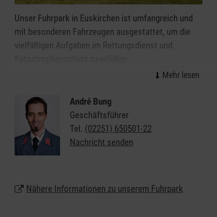
Unser Fuhrpark in Euskirchen ist umfangreich und
mit besonderen Fahrzeugen ausgestattet, um die
vielfältigen Aufgaben im Rettungsdienst und
Katastrophenschutz zu erfüllen.
Rettungsdienst:
Die Malteser in Euskirchen
verfügen über zwei Intensivtransportfahrzeuge und
André Bung
zwei Rettungswagen für schwergewichtige
Geschäftsführer
Patienten. Ein besonderer Rettungswagen (RTW) ist
Tel.
(02251) 650501-22
zudem ein Rettungswagen auf einem Unimog
Nachricht senden
Fahrgestell. Dieser Gelände RTW ist sowohl im
Winter bei Schnee, als auch im Sommer bei Unfällen
im Wald und im Nationalpark Eifel im Einsatz. Für
Nähere Informationen zu unserem Fuhrpark
den Rettungsdienst des Kreises Euskirchen stellen
die Malteser seit 2004 den Einsatzleitwagen