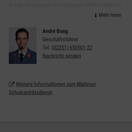
Schule bei kleineren Verletzungen und Notfällen um
Patientinnen und Patienten und tragen
Verantwortung für die ihnen zur Verfügung
gestellten Räume, Geräte und Materialien. Der
André Bung
Schulsanitätsdienst in Euskirchen unterstützt so die
Geschäftsführer
Schulleitung in ihrer Verantwortung für die
Tel.
(02251) 650501-22
Sicherheit der Schülerinnen, Schüler und Lehrkräfte.
Nachricht senden
Wir möchten jungen Menschen das Thema "Helfen"
näherbringen: Anpacken, gesellschaftliche
Verantwortung übernehmen, Zivilcourage zeigen
Weitere Informationen zum Malteser
und vielleicht sogar Leben retten.
Schulsanitätsdienst