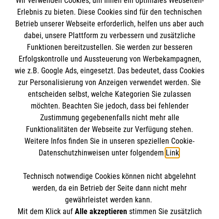
Wir verwenden Cookies, um Ihnen ein optimales Webseiten-
Erlebnis zu bieten. Diese Cookies sind für den technischen
Informationen
Betrieb unserer Webseite erforderlich, helfen uns aber auch
dabei, unsere Plattform zu verbessern und zusätzliche
Funktionen bereitzustellen. Sie werden zur besseren
Erfolgskontrolle und Aussteuerung von Werbekampagnen,
Impressum
wie z.B. Google Ads, eingesetzt. Das bedeutet, dass Cookies
Datenschutz
Die Malteser
zur Personalisierung von Anzeigen verwendet werden. Sie
Barrierefreiheit
entscheiden selbst, welche Kategorien Sie zulassen
Kontakt
möchten. Beachten Sie jedoch, dass bei fehlender
Malteser in Deutschland
Zustimmung gegebenenfalls nicht mehr alle
Malteserorden
Funktionalitäten der Webseite zur Verfügung stehen.
Spendenkonto
Weitere Infos finden Sie in unseren speziellen Cookie-
Sharepoint
Datenschutzhinweisen unter folgendem
Link
.
Empfänger: Malteser Hilfsdienst e.V.
Technisch notwendige Cookies können nicht abgelehnt
IBAN: DE58 3706 0193 0101 5150 10
So finden Sie uns
werden, da ein Betrieb der Seite dann nicht mehr
BIC: GENODED1PAX
gewährleistet werden kann.
Mit dem Klick auf
Alle akzeptieren
stimmen Sie zusätzlich