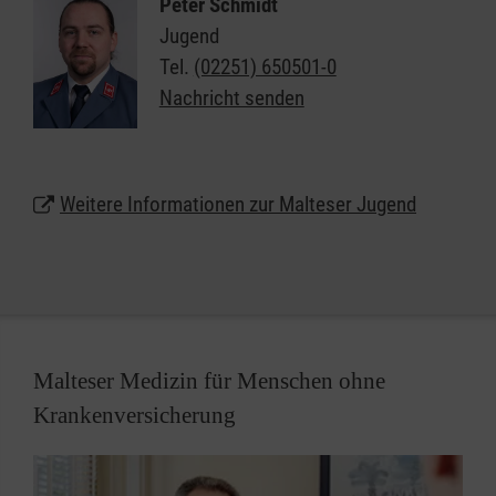
Peter Schmidt
Fantasie ausfüllen: Das ist die Malteser Jugend –
Jugend
vielfältig, bunt und aktiv.
Tel.
(02251) 650501-0
Nachricht senden
Sie ist die in Gruppen zusammengeschlossene
Gemeinschaft von Kindern, Jugendlichen und jungen
Erwachsenen im Malteser Hilfsdienst und als Träger
der freien Jugendhilfe nach §75 SGB VIII anerkannt.
Weitere Informationen zur Malteser Jugend
Malteser Medizin für Menschen ohne
Krankenversicherung