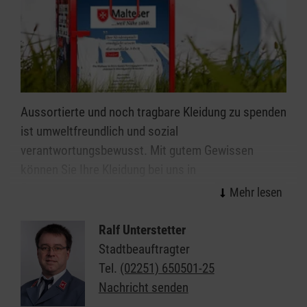
Aussortierte und noch tragbare Kleidung zu spenden
ist umweltfreundlich und sozial
verantwortungsbewusst. Mit gutem Gewissen
können Sie Ihre Kleidung bei uns in
Euskirchen abgeben. Wir garantieren eine faire und
extern überprüfte, karitative Verwertung. Mit den
Erlösen aus dem Verkauf Ihrer Altkleiderspenden
Ralf Unterstetter
finanzieren wir unsere sozialen und humanitären
Stadtbeauftragter
Projekte, die wir für Betroffene kostenlos anbieten.
Tel.
(02251) 650501-25
Nachricht senden