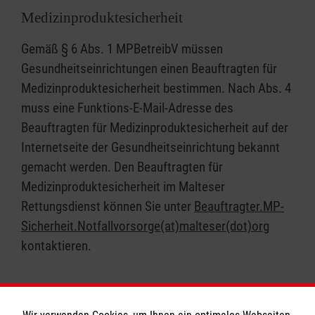
Medizinproduktesicherheit
Gemäß § 6 Abs. 1 MPBetreibV müssen
Gesundheitseinrichtungen einen Beauftragten für
Medizinproduktesicherheit bestimmen. Nach Abs. 4
muss eine Funktions-E-Mail-Adresse des
Beauftragten für Medizinproduktesicherheit auf der
Internetseite der Gesundheitseinrichtung bekannt
gemacht werden. Den Beauftragten für
Medizinproduktesicherheit im Malteser
Rettungsdienst können Sie unter
Beauftragter.MP-
Sicherheit.Notfallvorsorge(at)malteser(dot)org
kontaktieren.