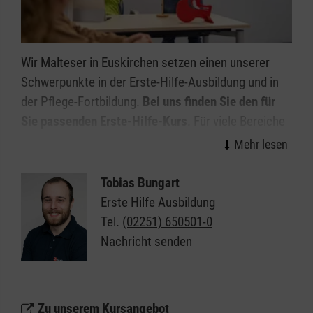
Wir Malteser in Euskirchen setzen einen unserer
Schwerpunkte in der Erste-Hilfe-Ausbildung und in
der Pflege-Fortbildung.
Bei uns finden Sie den für
Sie passenden Erste-Hilfe-Kurs
. Für viele Bereiche
bieten wir spezielle Kurse an, zum Beispiel zu den
Themen Kindernotfälle und Sportunfälle - praxisnah
und immer aktuell.
Tobias Bungart
Erste Hilfe Ausbildung
Gerne beraten wir Sie auch bei der Auswahl eines
Tel.
(02251) 650501-0
Kurses
: Wenn Sie einen individuellen Kurs für Ihre
Nachricht senden
speziellen Bedürfnisse möchten, melden Sie sich
einfach bei uns. Wir helfen Ihnen gerne weiter.
Für betriebliche Ersthelfer besteht die Möglichkeit
Zu unserem Kursangebot