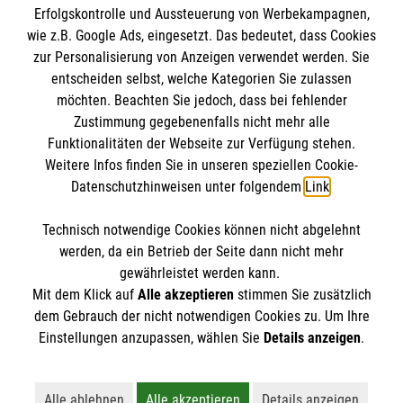
Erfolgskontrolle und Aussteuerung von Werbekampagnen,
Impressum
9 Unterrichtseinheiten à 45 Minuten
wie z.B. Google Ads, eingesetzt. Das bedeutet, dass Cookies
Datenschutz
Die Malteser
zur Personalisierung von Anzeigen verwendet werden. Sie
Barrierefreiheit
Jetzt Kurs buchen: Erste-Hilfe in
entscheiden selbst, welche Kategorien Sie zulassen
Bildungseinrichtungen
Kontakt
möchten. Beachten Sie jedoch, dass bei fehlender
Malteser in Deutschland
Zustimmung gegebenenfalls nicht mehr alle
Malteserorden
Funktionalitäten der Webseite zur Verfügung stehen.
Spendenkonto
Weitere Infos finden Sie in unseren speziellen Cookie-
Sharepoint
Datenschutzhinweisen unter folgendem
Link
.
Empfänger: Malteser Hilfsdienst e.V.
Technisch notwendige Cookies können nicht abgelehnt
IBAN: DE58 3706 0193 0101 5150 10
So finden Sie uns
werden, da ein Betrieb der Seite dann nicht mehr
BIC: GENODED1PAX
gewährleistet werden kann.
Mit dem Klick auf
Alle akzeptieren
stimmen Sie zusätzlich
Malteser Hilfsdienst e.V.
dem Gebrauch der nicht notwendigen Cookies zu. Um Ihre
Der Malteser Hilfsdienst e.V. ist als eingetragene
Einstellungen anzupassen, wählen Sie
Details anzeigen
.
Stadtgeschäftsstelle Euskirchen
gemeinnützige Organisation von der Körperschaft- und
Am Schwalbenberg 5
Gewerbesteuer befreit.
53879 Euskirchen
Alle ablehnen
Alle akzeptieren
Details anzeigen